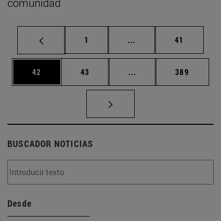
comunidad
Página
Páginas intermedias Us
Página
1
...
41
Página
Página
Páginas intermedias U
Página
42
43
...
389
BUSCADOR NOTICIAS
Desde