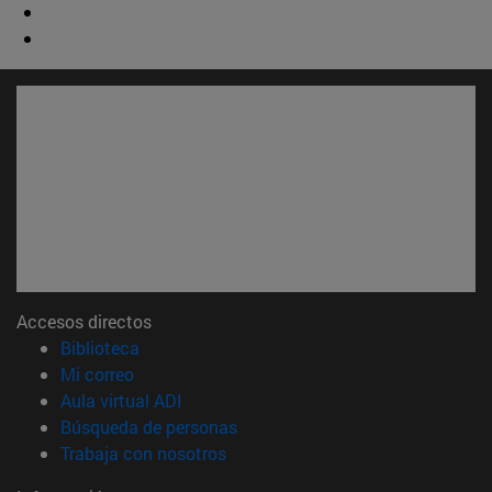
Accesos directos
(abre en nueva ventana)
Biblioteca
(abre en nueva ventana)
Mi correo
(abre en nueva ventana)
Aula virtual ADI
(abre en nueva ventana)
Búsqueda de personas
(abre en nueva ventana)
Trabaja con nosotros