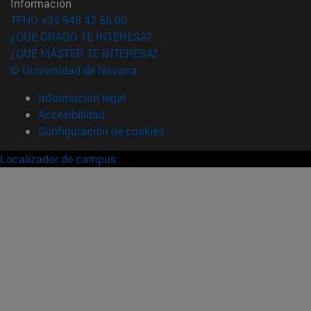
Información
TFNO +34 948 42 56 00
¿QUÉ GRADO TE INTERESA?
¿QUÉ MÁSTER TE INTERESA?
© Universidad de Navarra
Información legal
Accesibilidad
Configuración de cookies
Localizador de campus