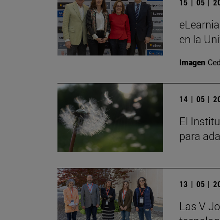
15 | 05 | 
eLearnia
en la Un
Imagen
Ced
14 | 05 | 
El Insti
para ada
13 | 05 | 
Las V Jo