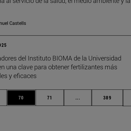
a al servicio de la salud, el medio ambiente y la
uel Castells
2025
adores del Instituto BIOMA de la Universidad
n una clave para obtener fertilizantes más
les y eficaces
edias Use TAB para desplazarse.
ina
Página
Página
Páginas intermedias Us
Página
70
71
...
389