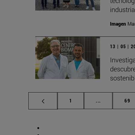
tecnologí
industria
Imagen
Man
13 | 05 | 
Investig
descubre
sostenib
Página
Páginas interm
Pág
1
...
69