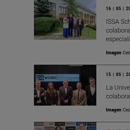
16 | 05 | 
ISSA Sch
colabora
especial
Imagen
Ced
15 | 05 | 
La Unive
colabora
Imagen
Ced