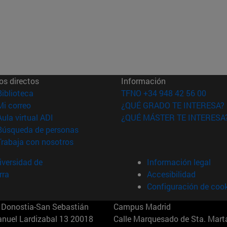
os directos
Información
(abre en nueva ventana)
Biblioteca
TFNO +34 948 42 56 00
(abre en nueva ventana)
Mi correo
¿QUÉ GRADO TE INTERESA?
(abre en nueva ventana)
Aula virtual ADI
¿QUÉ MÁSTER TE INTERESA
(abre en nueva ventana)
Búsqueda de personas
(abre en nueva ventana)
Trabaja con nosotros
versidad de
Información legal
rra
Accesibilidad
Configuración de coo
Donostia-San Sebastián
Campus Madrid
anuel Lardizabal 13 20018
Calle Marquesado de Sta. Marta