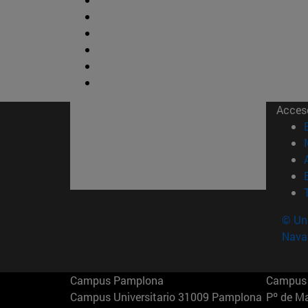
Acces
© Uni
Nava
Campus Pamplona
Campus 
Campus Universitario 31009 Pamplona
Pº de M