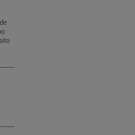
 de
po
sito