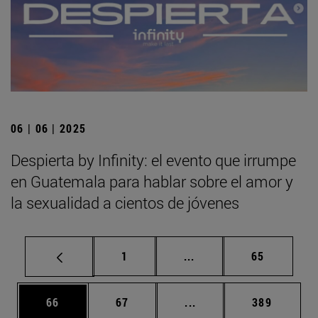
06 | 06 | 2025
Despierta by Infinity: el evento que irrumpe
en Guatemala para hablar sobre el amor y
la sexualidad a cientos de jóvenes
Página
Páginas intermedias Us
Página
1
...
65
Página
Página
Páginas intermedias U
Página
66
67
...
389