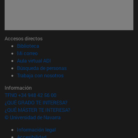
Accesos directos
(abre en nueva ventana)
Biblioteca
(abre en nueva ventana)
Mi correo
(abre en nueva ventana)
Aula virtual ADI
(abre en nueva ventana)
Búsqueda de personas
(abre en nueva ventana)
Trabaja con nosotros
Información
TFNO +34 948 42 56 00
¿QUÉ GRADO TE INTERESA?
¿QUÉ MÁSTER TE INTERESA?
© Universidad de Navarra
Información legal
Accesibilidad