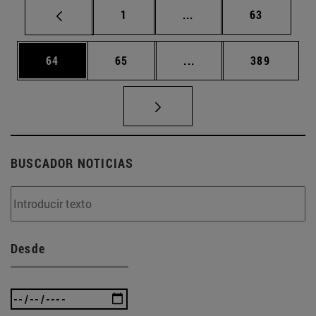
Página
Páginas intermedias Us
Página
1
...
63
Página
Página
Páginas intermedias U
Página
64
65
...
389
BUSCADOR NOTICIAS
Desde