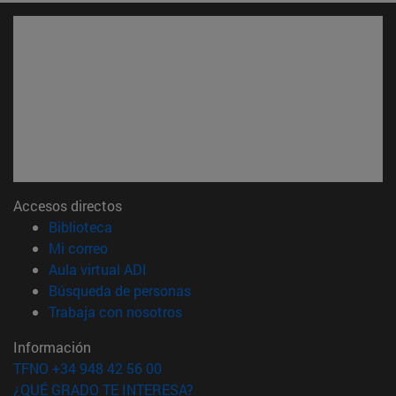
Accesos directos
(abre en nueva ventana)
Biblioteca
(abre en nueva ventana)
Mi correo
(abre en nueva ventana)
Aula virtual ADI
(abre en nueva ventana)
Búsqueda de personas
(abre en nueva ventana)
Trabaja con nosotros
Información
TFNO +34 948 42 56 00
¿QUÉ GRADO TE INTERESA?