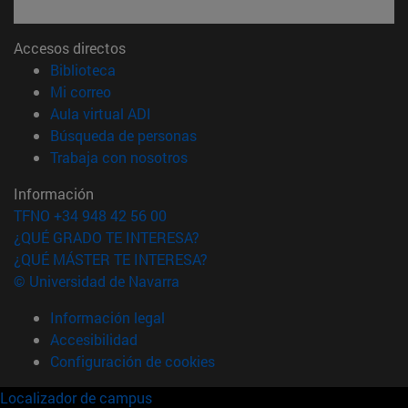
Accesos directos
(abre en nueva ventana)
Biblioteca
(abre en nueva ventana)
Mi correo
(abre en nueva ventana)
Aula virtual ADI
(abre en nueva ventana)
Búsqueda de personas
(abre en nueva ventana)
Trabaja con nosotros
Información
TFNO +34 948 42 56 00
¿QUÉ GRADO TE INTERESA?
¿QUÉ MÁSTER TE INTERESA?
© Universidad de Navarra
Información legal
Accesibilidad
Configuración de cookies
Localizador de campus