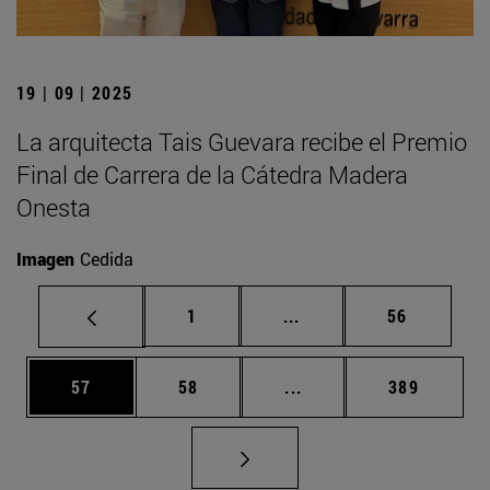
19 | 09 | 2025
La arquitecta Tais Guevara recibe el Premio
Final de Carrera de la Cátedra Madera
Onesta
Imagen
Cedida
Página
Páginas intermedias Us
Página
1
...
56
Página
Página
Páginas intermedias U
Página
57
58
...
389