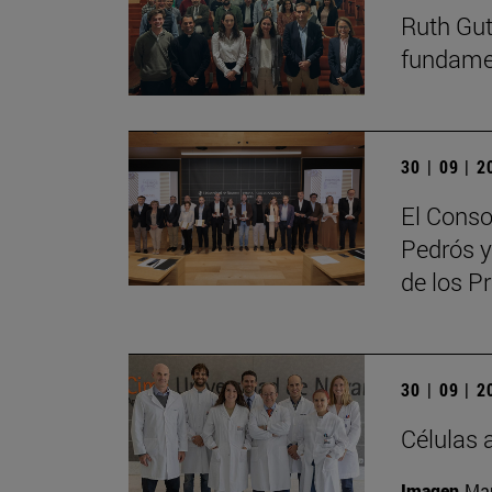
Ruth Guti
fundamen
30 | 09 | 
El Conso
Pedrós y
de los 
30 | 09 | 
Células 
Imagen
Man