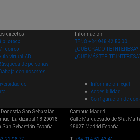
os directos
Información
(abre en nueva ventana)
Biblioteca
TFNO +34 948 42 56 00
(abre en nueva ventana)
Mi correo
¿QUÉ GRADO TE INTERESA?
(abre en nueva ventana)
Aula virtual ADI
¿QUÉ MÁSTER TE INTERESA
(abre en nueva ventana)
Búsqueda de personas
(abre en nueva ventana)
Trabaja con nosotros
versidad de
Información legal
rra
Accesibilidad
Configuración de coo
Donostia-San Sebastián
Campus Madrid
anuel Lardizabal 13 20018
Calle Marquesado de Sta. Marta
a-San Sebastián España
28027 Madrid España
43 21 98 77
T.
+34 914 51 43 41