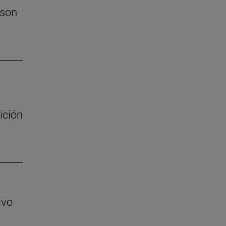
 son
ición
ivo