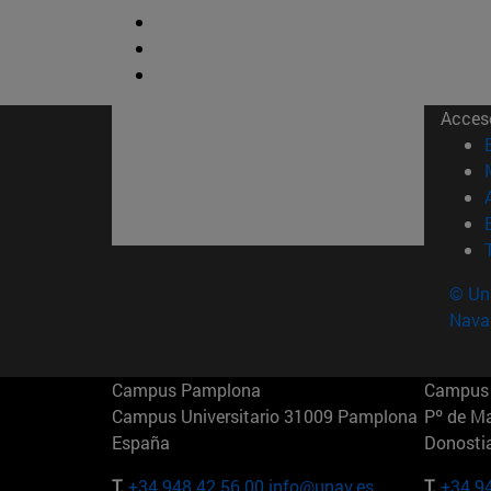
Acces
© Uni
Nava
Campus Pamplona
Campus 
Campus Universitario 31009 Pamplona
Pº de M
España
Donosti
T.
+34 948 42 56 00
info@unav.es
T.
+34 9