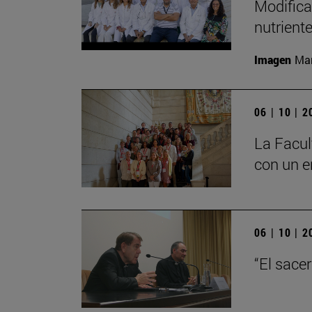
Modifica
nutrient
Imagen
Man
06 | 10 | 
La Facul
con un e
06 | 10 | 
“El sace