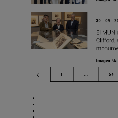
30 | 09 | 
El MUN d
Clifford,
monumen
Imagen
Man
Página
Páginas interm
Pág
1
...
54