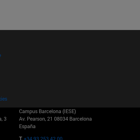
?
kies
Campus Barcelona (IESE)
, 3
Av. Pearson, 21 08034 Barcelona
España
T.
+34 93 253 42 00