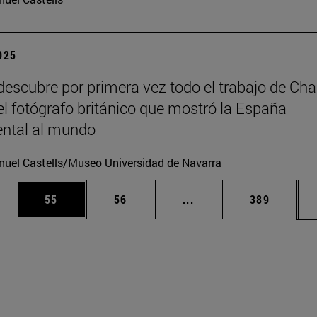
2025
escubre por primera vez todo el trabajo de Cha
 el fotógrafo británico que mostró la España
tal al mundo
uel Castells/Museo Universidad de Navarra
edias Use TAB para desplazarse.
ina
Página
Página
Páginas intermedias Us
Página
55
56
...
389