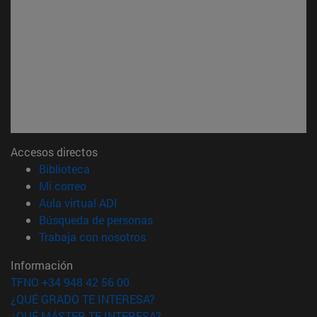
Accesos directos
(abre en nueva ventana)
Biblioteca
(abre en nueva ventana)
Mi correo
(abre en nueva ventana)
Aula virtual ADI
(abre en nueva ventana)
Búsqueda de personas
(abre en nueva ventana)
Trabaja con nosotros
Información
TFNO +34 948 42 56 00
¿QUÉ GRADO TE INTERESA?
¿QUÉ MÁSTER TE INTERESA?