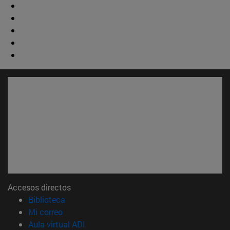
Accesos directos
(abre en nueva ventana)
Biblioteca
(abre en nueva ventana)
Mi correo
(abre en nueva ventana)
Aula virtual ADI