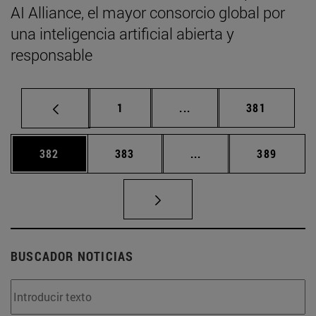
AI Alliance, el mayor consorcio global por
una inteligencia artificial abierta y
responsable
Página
Páginas intermedias Us
Página
1
...
381
Página
Página
Páginas intermedias 
Página
382
383
...
389
BUSCADOR NOTICIAS