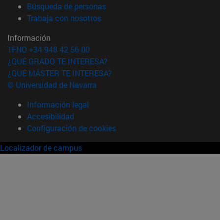
(abre en nueva ventana)
Búsqueda de personas
(abre en nueva ventana)
Trabaja con nosotros
Información
TFNO +34 948 42 56 00
¿QUÉ GRADO TE INTERESA?
¿QUÉ MÁSTER TE INTERESA?
© Universidad de Navarra
Información legal
Accesibilidad
Configuración de cookies
Localizador de campus