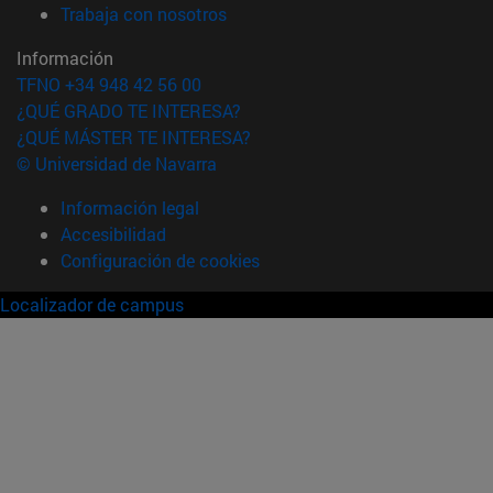
(abre en nueva ventana)
Trabaja con nosotros
Información
TFNO +34 948 42 56 00
¿QUÉ GRADO TE INTERESA?
¿QUÉ MÁSTER TE INTERESA?
© Universidad de Navarra
Información legal
Accesibilidad
Configuración de cookies
Localizador de campus