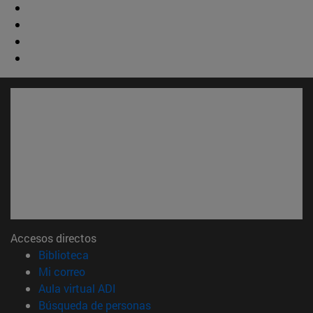
Accesos directos
(abre en nueva ventana)
Biblioteca
(abre en nueva ventana)
Mi correo
(abre en nueva ventana)
Aula virtual ADI
(abre en nueva ventana)
Búsqueda de personas