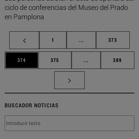
ciclo de conferencias del Museo del Prado
en Pamplona
Página
Páginas intermedias Us
Página
1
...
373
Página
Página
Páginas intermedias 
Página
374
375
...
389
BUSCADOR NOTICIAS