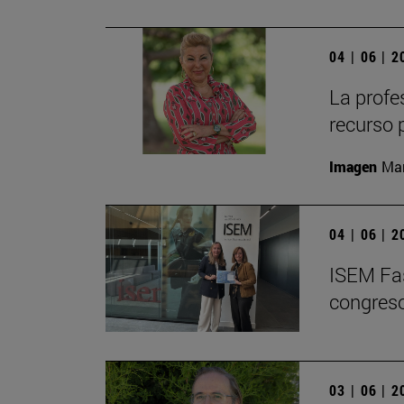
04 | 06 | 
La profe
recurso 
Imagen
Man
04 | 06 | 
ISEM Fas
congreso
03 | 06 | 