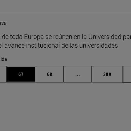
2025
 de toda Europa se reúnen en la Universidad pa
el avance institucional de las universidades
ida
edias Use TAB para desplazarse.
ina
Página
Página
Páginas intermedias Us
Página
67
68
...
389