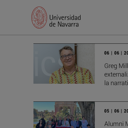
06 | 06 | 
Greg Mil
external
la narrat
05 | 06 | 
Alumni M