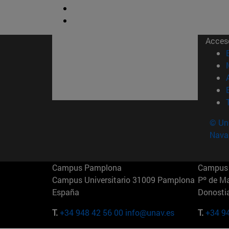
Acces
© Uni
Nava
Campus Pamplona
Campus 
Campus Universitario 31009 Pamplona
Pº de M
España
Donosti
T.
+34 948 42 56 00
info@unav.es
T.
+34 9