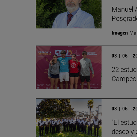
Manuel A
Posgrado
Imagen
Man
03 | 06 | 
22 estud
Campeon
03 | 06 | 
"El estu
deseo y 