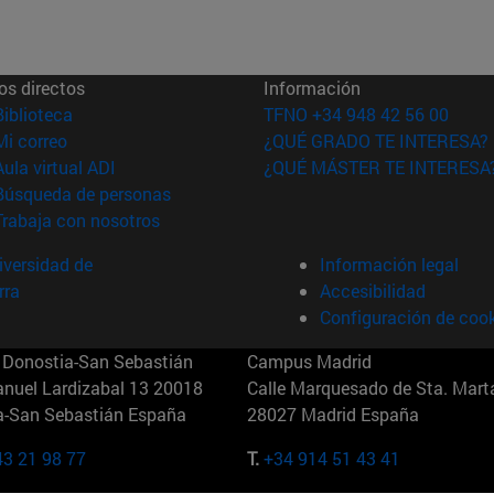
os directos
Información
(abre en nueva ventana)
Biblioteca
TFNO +34 948 42 56 00
(abre en nueva ventana)
Mi correo
¿QUÉ GRADO TE INTERESA?
(abre en nueva ventana)
Aula virtual ADI
¿QUÉ MÁSTER TE INTERESA
(abre en nueva ventana)
Búsqueda de personas
(abre en nueva ventana)
Trabaja con nosotros
versidad de
Información legal
rra
Accesibilidad
Configuración de coo
Donostia-San Sebastián
Campus Madrid
anuel Lardizabal 13 20018
Calle Marquesado de Sta. Marta
a-San Sebastián España
28027 Madrid España
43 21 98 77
T.
+34 914 51 43 41