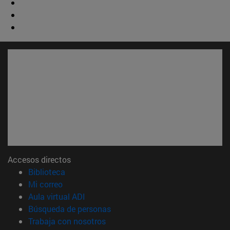
Accesos directos
(abre en nueva ventana)
Biblioteca
(abre en nueva ventana)
Mi correo
(abre en nueva ventana)
Aula virtual ADI
(abre en nueva ventana)
Búsqueda de personas
(abre en nueva ventana)
Trabaja con nosotros