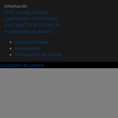
Información
TFNO +34 948 42 56 00
¿QUÉ GRADO TE INTERESA?
¿QUÉ MÁSTER TE INTERESA?
© Universidad de Navarra
Información legal
Accesibilidad
Configuración de cookies
Localizador de campus