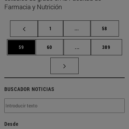
Farmacia y Nutrición
Página
Páginas intermedias Us
Página
1
...
58
Página
Página
Páginas intermedias U
Página
59
60
...
389
BUSCADOR NOTICIAS
Desde