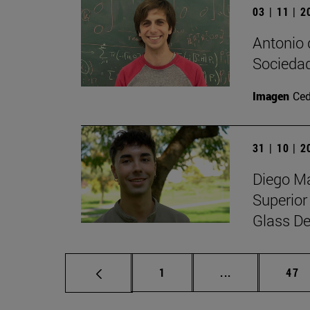
03 | 11 | 
Antonio 
Sociedad
Imagen
Ced
31 | 10 | 
Diego Ma
Superior
Glass De
Página
Páginas interm
Pág
1
...
47