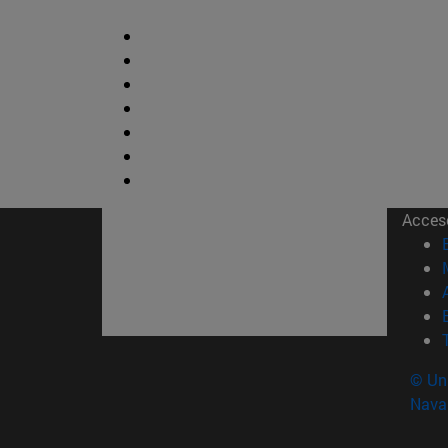
Acces
© Uni
Nava