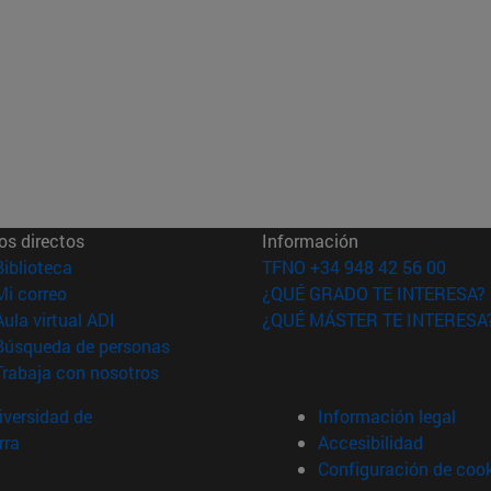
os directos
Información
(abre en nueva ventana)
Biblioteca
TFNO +34 948 42 56 00
(abre en nueva ventana)
Mi correo
¿QUÉ GRADO TE INTERESA?
(abre en nueva ventana)
Aula virtual ADI
¿QUÉ MÁSTER TE INTERESA
(abre en nueva ventana)
Búsqueda de personas
(abre en nueva ventana)
Trabaja con nosotros
versidad de
Información legal
rra
Accesibilidad
Configuración de coo