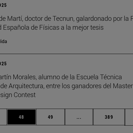
2025
de Martí, doctor de Tecnun, galardonado por la 
 Española de Físicas a la mejor tesis
ida
2025
rtín Morales, alumno de la Escuela Técnica
 de Arquitectura, entre los ganadores del Master
sign Contest
edias Use TAB para desplazarse.
ina
Página
Página
Páginas intermedias Us
Página
48
49
...
389