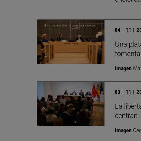
04 | 11 | 
Una plat
fomentar
Imagen
Man
03 | 11 | 
La liber
centran 
Imagen
Ced