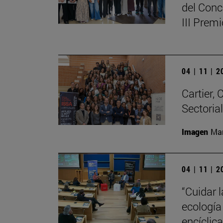
del Conc
III Prem
04 | 11 | 
Cartier,
Sectoria
Imagen
Man
04 | 11 | 
“Cuidar 
ecología
encíclic