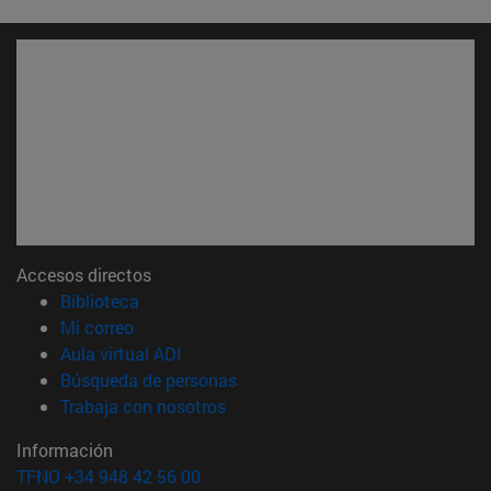
Accesos directos
(abre en nueva ventana)
Biblioteca
(abre en nueva ventana)
Mi correo
(abre en nueva ventana)
Aula virtual ADI
(abre en nueva ventana)
Búsqueda de personas
(abre en nueva ventana)
Trabaja con nosotros
Información
TFNO +34 948 42 56 00