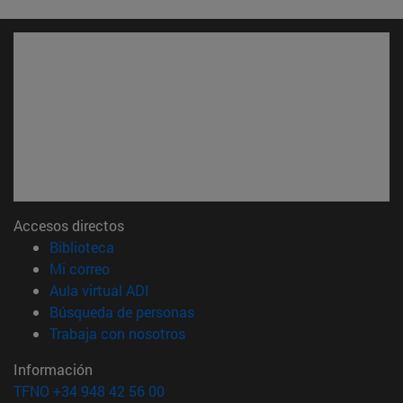
Accesos directos
(abre en nueva ventana)
Biblioteca
(abre en nueva ventana)
Mi correo
(abre en nueva ventana)
Aula virtual ADI
(abre en nueva ventana)
Búsqueda de personas
(abre en nueva ventana)
Trabaja con nosotros
Información
TFNO +34 948 42 56 00