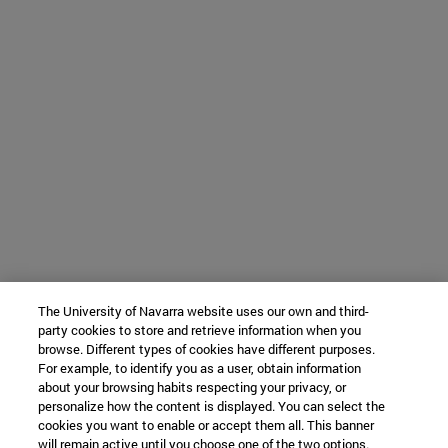
The University of Navarra website uses our own and third-
party cookies to store and retrieve information when you
browse. Different types of cookies have different purposes.
For example, to identify you as a user, obtain information
about your browsing habits respecting your privacy, or
personalize how the content is displayed. You can select the
cookies you want to enable or accept them all. This banner
will remain active until you choose one of the two options.