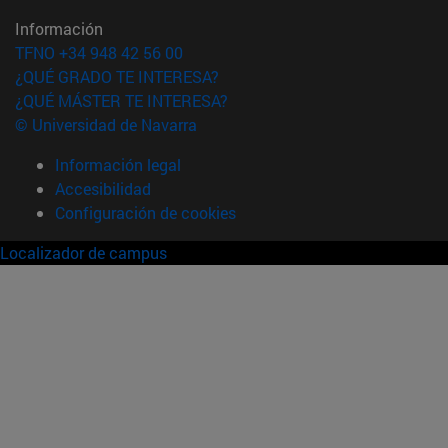
Información
TFNO +34 948 42 56 00
¿QUÉ GRADO TE INTERESA?
¿QUÉ MÁSTER TE INTERESA?
© Universidad de Navarra
Información legal
Accesibilidad
Configuración de cookies
Localizador de campus