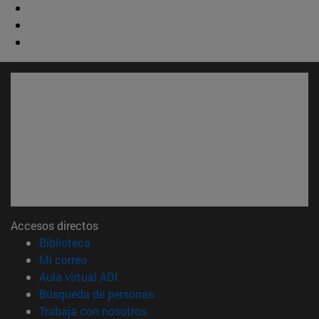
Accesos directos
(abre en nueva ventana)
Biblioteca
(abre en nueva ventana)
Mi correo
(abre en nueva ventana)
Aula virtual ADI
(abre en nueva ventana)
Búsqueda de personas
(abre en nueva ventana)
Trabaja con nosotros