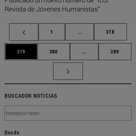
Revista de Jóvenes Humanistas”
Página
Páginas intermedias Us
Página
1
...
378
Página
Página
Páginas intermedias 
Página
379
380
...
389
BUSCADOR NOTICIAS
Desde