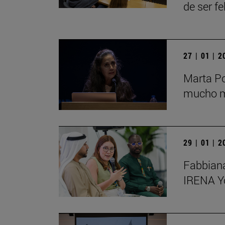
de ser fe
27 | 01 | 
Marta Po
mucho má
29 | 01 | 
Fabbiana
IRENA Y