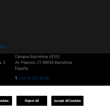
?
kies
Campus Barcelona (IESE)
, 3
Av. Pearson, 21 08034 Barcelona
España
T.
+34 93 253 42 00
Campus Sao Paulo (IESE)
5
Rua Martiniano de Carvalho, 573
01321001 Bela Vista Brasil
ookies
Reject All
Accept All Cookies
T.
+55 11 3177-8300