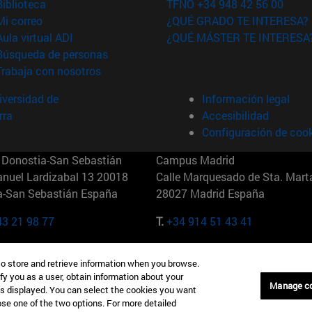
(abre en nueva ventana)
Biblioteca
TFNO +34 948 42 56 00
(abre en nueva ventana)
Mi correo
¿QUÉ GRADO TE INTERESA?
(abre en nueva ventana)
Aula virtual ADI
¿QUÉ MÁSTER TE INTERESA
(abre en nueva ventana)
Búsqueda de personas
(abre en nueva ventana)
Trabaja con nosotros
versidad de
Información legal
rra
Accesibilidad
Configuración de coo
Donostia-San Sebastián
Campus Madrid
anuel Lardizabal 13 20018
Calle Marquesado de Sta. Marta
a-San Sebastián España
28027 Madrid España
43 21 98 77
T.
+34 914 51 43 41
Nueva York (IESE)
Campus Munich (IESE)
to store and retrieve information when you browse.
7th St 10019-2201 Nueva York
Maria-Theresia-Straße 15 8167
fy you as a user, obtain information about your
Múnich Alemania
Manage c
is displayed. You can select the cookies you want
oose one of the two options. For more detailed
6 346 8850
T.
+49 89 24209790