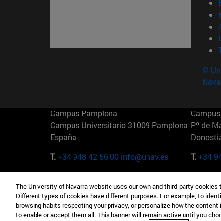
© Uni
Nava
Campus Pamplona
Campus 
Campus Universitario 31009 Pamplona
Pº de M
España
Donosti
T.
+34 948 42 56 00
info@unav.es
T.
+34 9
Campus Madrid (IESE)
Campus 
The University of Navarra website uses our own and third-party cookies 
Camino del Cerro Águila 3 28023
165 W 5
Different types of cookies have different purposes. For example, to identi
Madrid España
EE.UU
browsing habits respecting your privacy, or personalize how the content 
to enable or accept them all. This banner will remain active until you ch
T.
+34 912 11 30 00
T.
+1 64