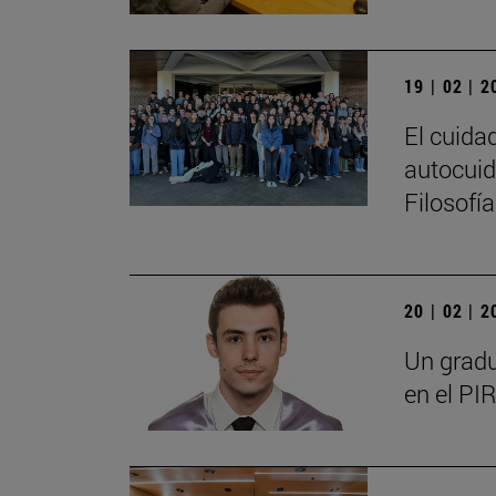
19 | 02 | 
El cuida
autocuid
Filosofí
20 | 02 | 
Un gradu
en el PIR