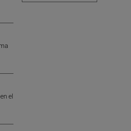
rma
en el