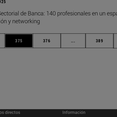
2025
ectorial de Banca: 140 profesionales en un esp
xión y networking
ias Use TAB para desplazarse.
a
Página
Página
Páginas intermedias 
Página
375
376
...
389
os directos
Información