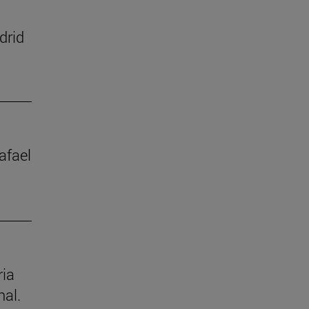
drid
afael
ria
nal.