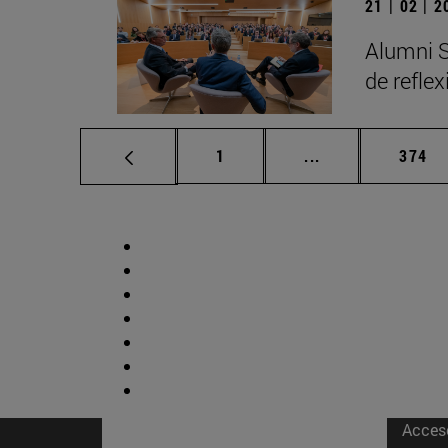
21 | 02 | 
Alumni S
de refle
Página
Páginas intermed
Págin
1
...
374
Acces