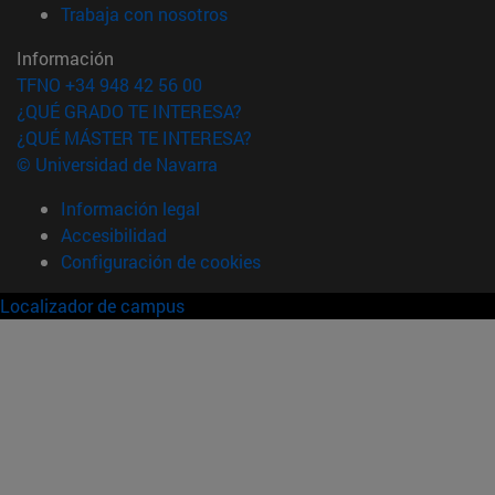
(abre en nueva ventana)
Trabaja con nosotros
Información
TFNO +34 948 42 56 00
¿QUÉ GRADO TE INTERESA?
¿QUÉ MÁSTER TE INTERESA?
© Universidad de Navarra
Información legal
Accesibilidad
Configuración de cookies
Localizador de campus