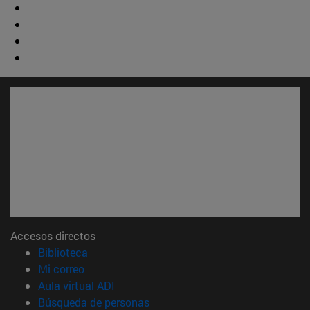
Accesos directos
(abre en nueva ventana)
Biblioteca
(abre en nueva ventana)
Mi correo
(abre en nueva ventana)
Aula virtual ADI
(abre en nueva ventana)
Búsqueda de personas