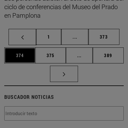
ciclo de conferencias del Museo del Prado
en Pamplona
Página
Páginas intermedias Us
Página
1
...
373
Página
Página
Páginas intermedias 
Página
374
375
...
389
BUSCADOR NOTICIAS