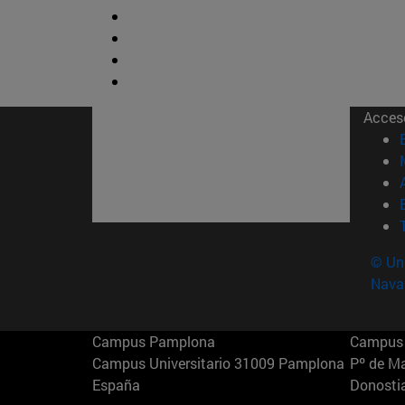
Acces
© Uni
Nava
Campus Pamplona
Campus 
Campus Universitario 31009 Pamplona
Pº de M
España
Donosti