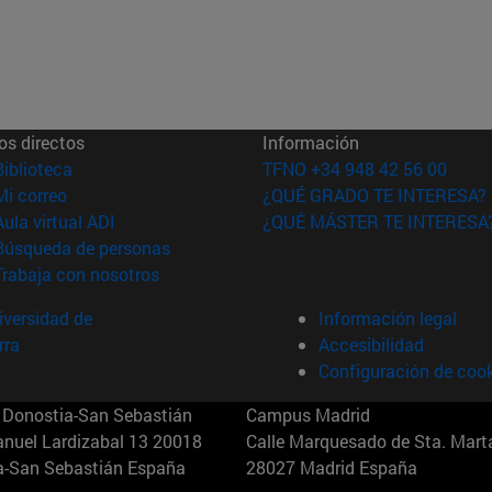
os directos
Información
(abre en nueva ventana)
Biblioteca
TFNO +34 948 42 56 00
(abre en nueva ventana)
Mi correo
¿QUÉ GRADO TE INTERESA?
(abre en nueva ventana)
Aula virtual ADI
¿QUÉ MÁSTER TE INTERESA
(abre en nueva ventana)
Búsqueda de personas
(abre en nueva ventana)
Trabaja con nosotros
versidad de
Información legal
rra
Accesibilidad
Configuración de coo
Donostia-San Sebastián
Campus Madrid
anuel Lardizabal 13 20018
Calle Marquesado de Sta. Marta
a-San Sebastián España
28027 Madrid España