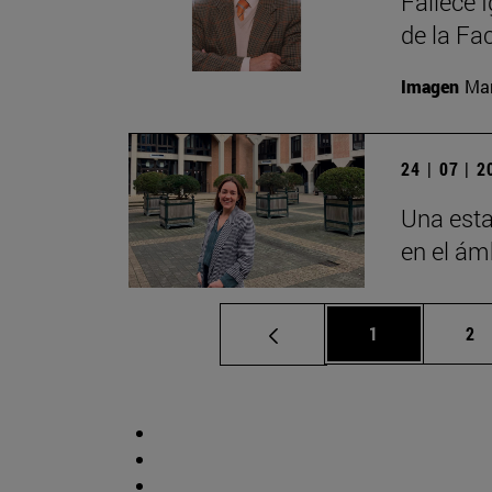
Fallece 
de la Fa
Imagen
Man
24 | 07 | 
Una esta
en el ámb
Página
Pá
1
2