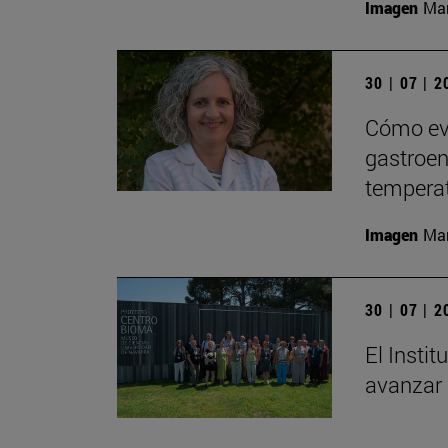
Imagen
Man
30 | 07 | 
Cómo evi
gastroent
tempera
Imagen
Man
30 | 07 | 
El Insti
avanzar 