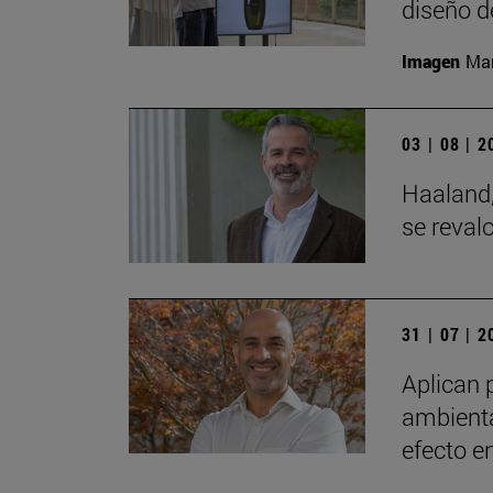
diseño d
Imagen
Man
03 | 08 | 
Haaland,
se reval
31 | 07 | 
Aplican 
ambienta
efecto e