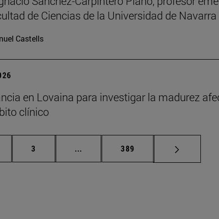
Ignacio Sánchez-Carpintero Plano, profesor emé
cultad de Ciencias de la Universidad de Navarra
uel Castells
2026
ncia en Lovaina para investigar la madurez afe
ito clínico
gina
Página
Páginas intermedias Use TAB para de
Página
3
...
389