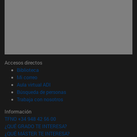
Accesos directos
(abre en nueva ventana)
Biblioteca
(abre en nueva ventana)
Mi correo
(abre en nueva ventana)
Aula virtual ADI
(abre en nueva ventana)
Búsqueda de personas
(abre en nueva ventana)
Trabaja con nosotros
Información
TFNO +34 948 42 56 00
¿QUÉ GRADO TE INTERESA?
¿QUÉ MÁSTER TE INTERESA?