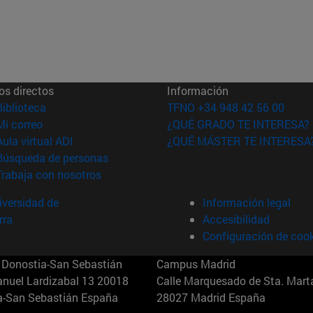
os directos
Información
(abre en nueva ventana)
Biblioteca
TFNO +34 948 42 56 00
(abre en nueva ventana)
Mi correo
¿QUÉ GRADO TE INTERESA?
(abre en nueva ventana)
Aula virtual ADI
¿QUÉ MÁSTER TE INTERESA
(abre en nueva ventana)
Búsqueda de personas
(abre en nueva ventana)
Trabaja con nosotros
versidad de
Información legal
rra
Accesibilidad
Configuración de coo
Donostia-San Sebastián
Campus Madrid
anuel Lardizabal 13 20018
Calle Marquesado de Sta. Marta
a-San Sebastián España
28027 Madrid España