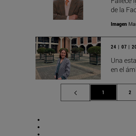
Fallece 
de la Fa
Imagen
Man
24 | 07 | 
Una esta
en el ámb
Página
Pá
1
2