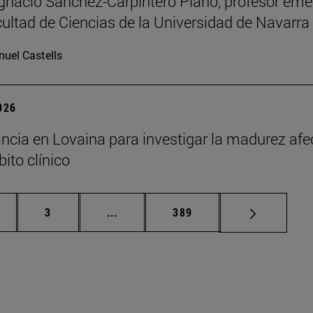
Ignacio Sánchez-Carpintero Plano, profesor emé
cultad de Ciencias de la Universidad de Navarra
uel Castells
2026
ncia en Lovaina para investigar la madurez afe
ito clínico
gina
Página
Páginas intermedias Use TAB para de
Página
3
...
389