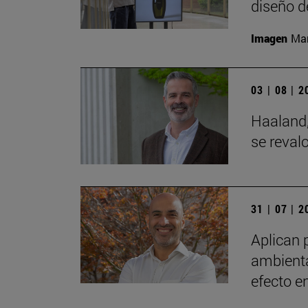
diseño d
Imagen
Man
03 | 08 | 
Haaland,
se reval
31 | 07 | 
Aplican 
ambienta
efecto e