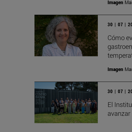
Imagen
Man
30 | 07 | 
Cómo evi
gastroent
tempera
Imagen
Man
30 | 07 | 
El Insti
avanzar 