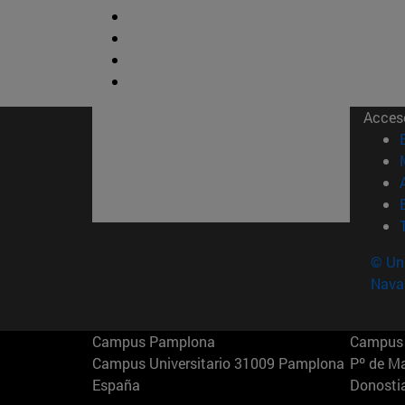
Acces
© Uni
Nava
Campus Pamplona
Campus 
Campus Universitario 31009 Pamplona
Pº de M
España
Donosti