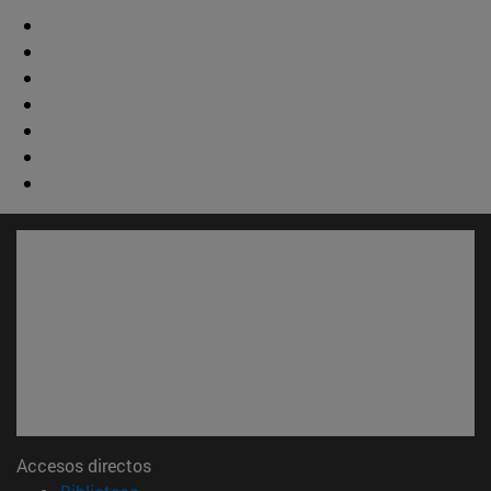
Accesos directos
(abre en nueva ventana)