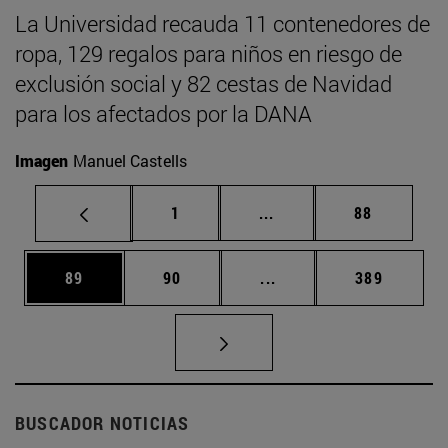
La Universidad recauda 11 contenedores de
ropa, 129 regalos para niños en riesgo de
exclusión social y 82 cestas de Navidad
para los afectados por la DANA
Imagen
Manuel Castells
Página
Páginas intermedias Us
Página
1
...
88
Página
Página
Páginas intermedias U
Página
89
90
...
389
BUSCADOR NOTICIAS