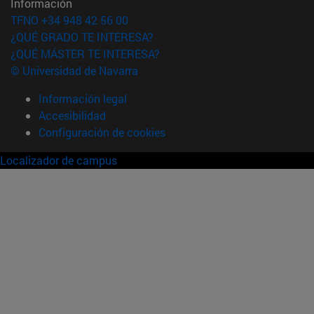
Información
TFNO +34 948 42 56 00
¿QUÉ GRADO TE INTERESA?
¿QUÉ MÁSTER TE INTERESA?
© Universidad de Navarra
Información legal
Accesibilidad
Configuración de cookies
Localizador de campus