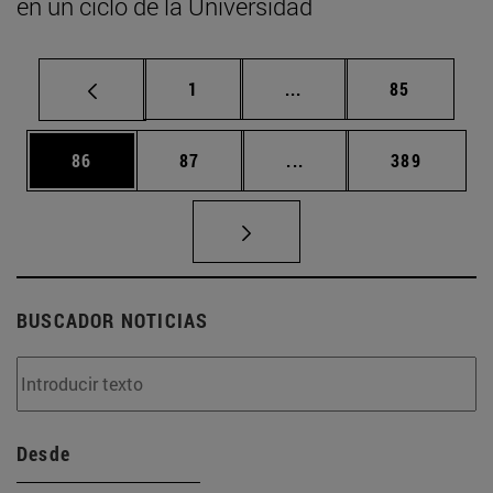
en un ciclo de la Universidad
Página
Páginas intermedias Us
Página
1
...
85
Página
Página
Páginas intermedias U
Página
86
87
...
389
BUSCADOR NOTICIAS
Desde