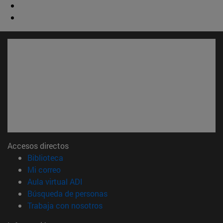
Accesos directos
(abre en nueva ventana)
Biblioteca
(abre en nueva ventana)
Mi correo
(abre en nueva ventana)
Aula virtual ADI
(abre en nueva ventana)
Búsqueda de personas
(abre en nueva ventana)
Trabaja con nosotros