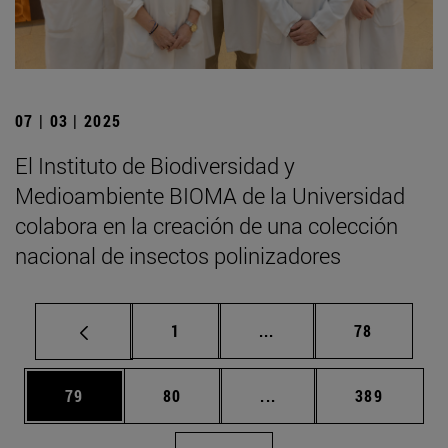
07 | 03 | 2025
El Instituto de Biodiversidad y
Medioambiente BIOMA de la Universidad
colabora en la creación de una colección
nacional de insectos polinizadores
Página
Páginas intermedias Us
Página
1
...
78
Página
Página
Páginas intermedias U
Página
79
80
...
389