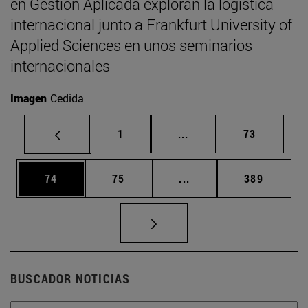
en Gestión Aplicada exploran la logística
internacional junto a Frankfurt University of
Applied Sciences en unos seminarios
internacionales
Imagen
Cedida
Página
Páginas intermedias Us
Página
1
...
73
Página
Página
Páginas intermedias U
Página
74
75
...
389
BUSCADOR NOTICIAS