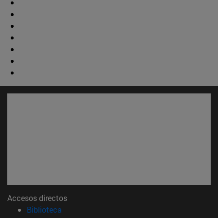
Accesos directos
(abre en nueva ventana)
Biblioteca