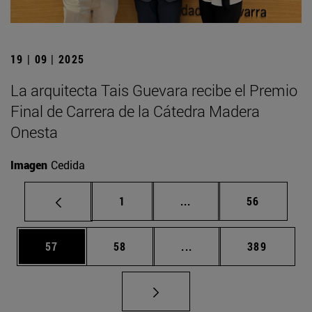
19 | 09 | 2025
La arquitecta Tais Guevara recibe el Premio
Final de Carrera de la Cátedra Madera
Onesta
Imagen
Cedida
Página
Páginas intermedias Us
Página
1
...
56
Página
Página
Páginas intermedias U
Página
57
58
...
389