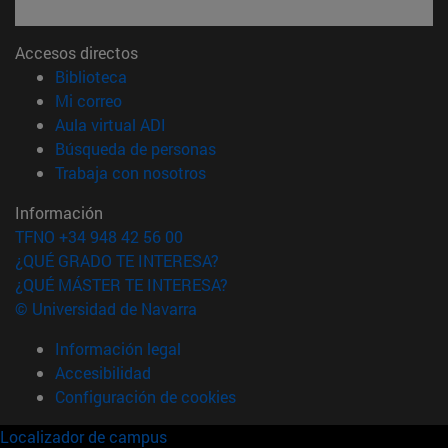
Accesos directos
(abre en nueva ventana)
Biblioteca
(abre en nueva ventana)
Mi correo
(abre en nueva ventana)
Aula virtual ADI
(abre en nueva ventana)
Búsqueda de personas
(abre en nueva ventana)
Trabaja con nosotros
Información
TFNO +34 948 42 56 00
¿QUÉ GRADO TE INTERESA?
¿QUÉ MÁSTER TE INTERESA?
© Universidad de Navarra
Información legal
Accesibilidad
Configuración de cookies
Localizador de campus