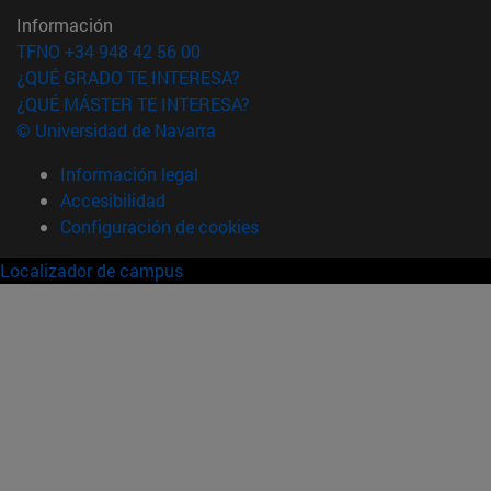
Información
TFNO +34 948 42 56 00
¿QUÉ GRADO TE INTERESA?
¿QUÉ MÁSTER TE INTERESA?
© Universidad de Navarra
Información legal
Accesibilidad
Configuración de cookies
Localizador de campus