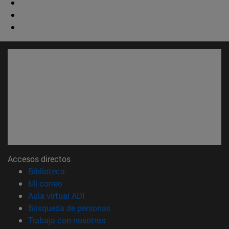
Accesos directos
(abre en nueva ventana)
Biblioteca
(abre en nueva ventana)
Mi correo
(abre en nueva ventana)
Aula virtual ADI
(abre en nueva ventana)
Búsqueda de personas
(abre en nueva ventana)
Trabaja con nosotros