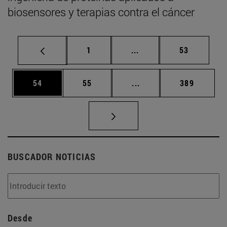
biosensores y terapias contra el cáncer
Página
Páginas intermedias Us
Página
1
...
53
Página
Página
Páginas intermedias U
Página
54
55
...
389
BUSCADOR NOTICIAS
Desde