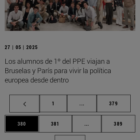
27 | 05 | 2025
Los alumnos de 1º del PPE viajan a
Bruselas y París para vivir la política
europea desde dentro
Página
Páginas intermedias Us
Página
1
...
379
Página
Página
Páginas intermedias 
Página
380
381
...
389