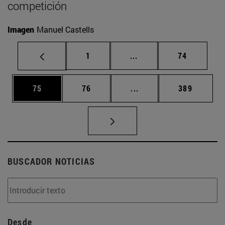
competición
Imagen
Manuel Castells
Página
Páginas intermedias Us
Página
1
...
74
Página
Página
Páginas intermedias U
Página
75
76
...
389
BUSCADOR NOTICIAS
Desde