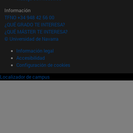
Información
TFNO +34 948 42 56 00
¿QUÉ GRADO TE INTERESA?
¿QUÉ MÁSTER TE INTERESA?
© Universidad de Navarra
Información legal
Accesibilidad
Configuración de cookies
Localizador de campus