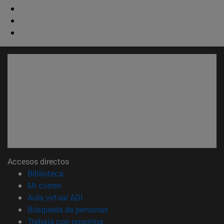
Accesos directos
(abre en nueva ventana)
Biblioteca
(abre en nueva ventana)
Mi correo
(abre en nueva ventana)
Aula virtual ADI
(abre en nueva ventana)
Búsqueda de personas
(abre en nueva ventana)
Trabaja con nosotros