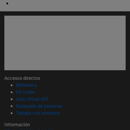
Accesos directos
(abre en nueva ventana)
Biblioteca
(abre en nueva ventana)
Mi correo
(abre en nueva ventana)
Aula virtual ADI
(abre en nueva ventana)
Búsqueda de personas
(abre en nueva ventana)
Trabaja con nosotros
Información