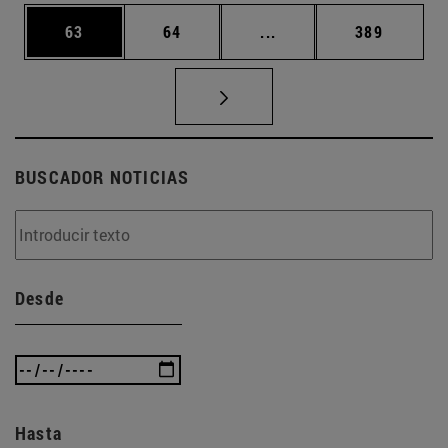
Página
Página
Páginas intermedias U
Página
63
64
...
389
BUSCADOR NOTICIAS
Desde
Hasta