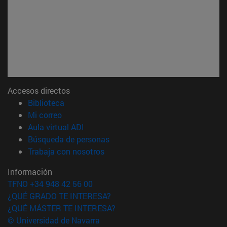
Accesos directos
(abre en nueva ventana)
Biblioteca
(abre en nueva ventana)
Mi correo
(abre en nueva ventana)
Aula virtual ADI
(abre en nueva ventana)
Búsqueda de personas
(abre en nueva ventana)
Trabaja con nosotros
Información
TFNO +34 948 42 56 00
¿QUÉ GRADO TE INTERESA?
¿QUÉ MÁSTER TE INTERESA?
© Universidad de Navarra