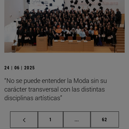
24 | 06 | 2025
“No se puede entender la Moda sin su
carácter transversal con las distintas
disciplinas artísticas”
Página
Páginas intermedias Us
Página
1
...
62