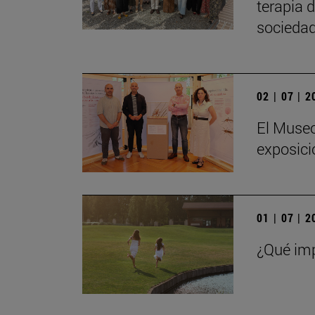
terapia 
sociedad
02 | 07 | 
El Museo
exposici
01 | 07 | 
¿Qué imp