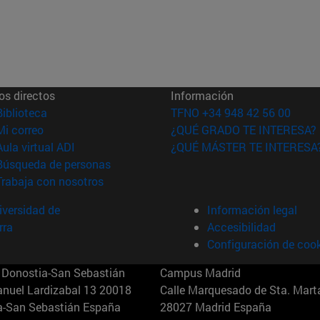
os directos
Información
(abre en nueva ventana)
Biblioteca
TFNO +34 948 42 56 00
(abre en nueva ventana)
Mi correo
¿QUÉ GRADO TE INTERESA?
(abre en nueva ventana)
Aula virtual ADI
¿QUÉ MÁSTER TE INTERESA
(abre en nueva ventana)
Búsqueda de personas
(abre en nueva ventana)
Trabaja con nosotros
versidad de
Información legal
rra
Accesibilidad
Configuración de coo
Donostia-San Sebastián
Campus Madrid
anuel Lardizabal 13 20018
Calle Marquesado de Sta. Marta
a-San Sebastián España
28027 Madrid España