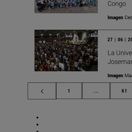
Congo
Imagen
Ced
27 | 06 | 
La Unive
Josemar
Imagen
Man
Página
Páginas interm
Pág
1
...
61