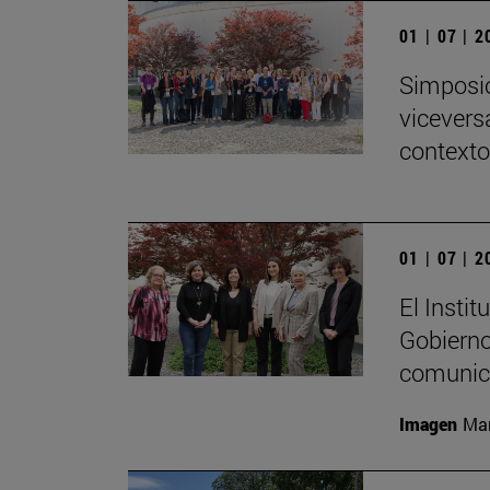
01 | 07 | 
Simposio
viceversa
contexto
01 | 07 | 
El Insti
Gobierno
comunica
Imagen
Mar