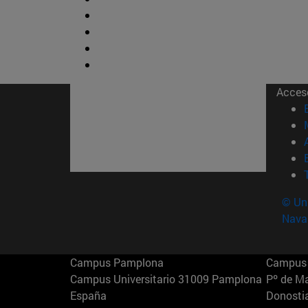
Acces
© Uni
Nava
Campus Pamplona
Campus 
Campus Universitario 31009 Pamplona
Pº de M
España
Donosti