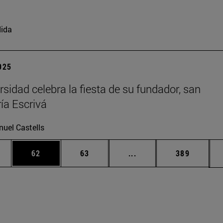
ida
2025
rsidad celebra la fiesta de su fundador, san
ía Escrivá
uel Castells
edias Use TAB para desplazarse.
ina
Página
Página
Páginas intermedias Us
Página
62
63
...
389