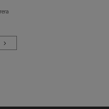
rera
e TAB para desplazarse.