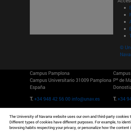
Acces
© Uni
Nava
Campus Pamplona
Campus 
Campus Universitario 31009 Pamplona
Pº de M
España
Donosti
T.
+34 948 42 56 00
info@unav.es
T.
+34 9
Campus Madrid (IESE)
Campus 
The University of Navarra website uses our own and third-party cookies 
Camino del Cerro Águila 3 28023
165 W 5
Different types of cookies have different purposes. For example, to identi
Madrid España
EE.UU
browsing habits respecting your privacy, or personalize how the content 