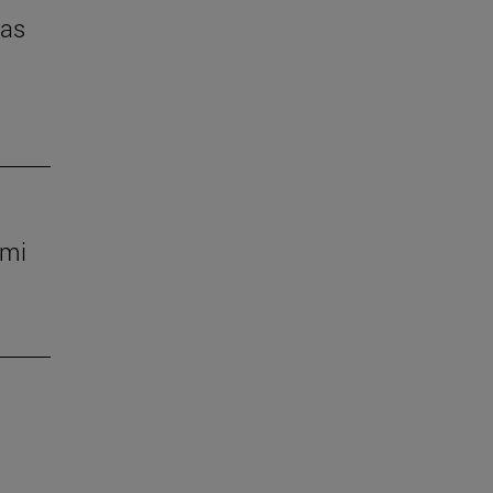
das
 mi