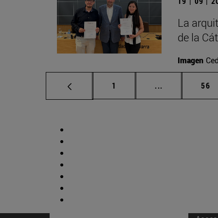
19 | 09 | 
La arqui
de la Cá
Imagen
Ced
Página
Páginas interm
Pág
1
...
56