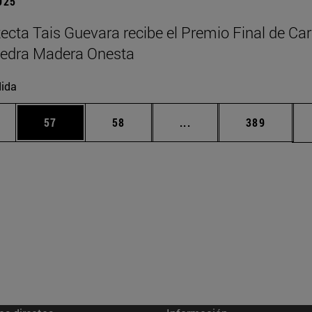
2025
tecta Tais Guevara recibe el Premio Final de Car
tedra Madera Onesta
ida
edias Use TAB para desplazarse.
ina
Página
Página
Páginas intermedias Us
Página
57
58
...
389