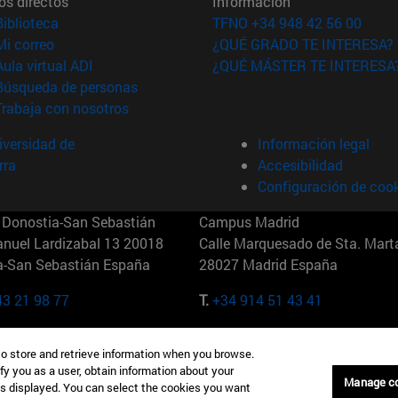
os directos
Información
(abre en nueva ventana)
Biblioteca
TFNO +34 948 42 56 00
(abre en nueva ventana)
Mi correo
¿QUÉ GRADO TE INTERESA?
(abre en nueva ventana)
Aula virtual ADI
¿QUÉ MÁSTER TE INTERESA
(abre en nueva ventana)
Búsqueda de personas
(abre en nueva ventana)
Trabaja con nosotros
versidad de
Información legal
rra
Accesibilidad
Configuración de coo
Donostia-San Sebastián
Campus Madrid
anuel Lardizabal 13 20018
Calle Marquesado de Sta. Marta
a-San Sebastián España
28027 Madrid España
43 21 98 77
T.
+34 914 51 43 41
Nueva York (IESE)
Campus Munich (IESE)
to store and retrieve information when you browse.
7th St 10019-2201 Nueva York
Maria-Theresia-Straße 15 8167
fy you as a user, obtain information about your
Múnich Alemania
Manage c
is displayed. You can select the cookies you want