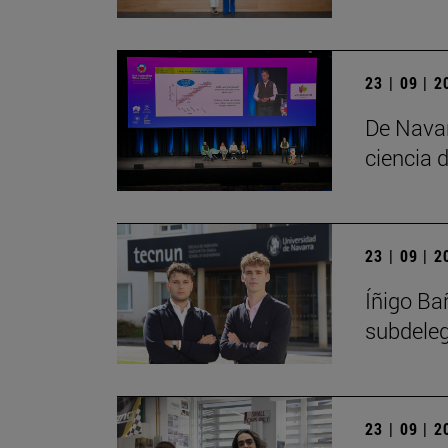
23 | 09 | 
De Navar
ciencia d
23 | 09 | 
Íñigo Ba
subdele
23 | 09 | 