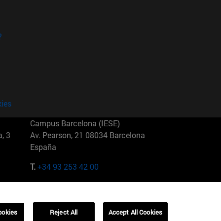
?
kies
Campus Barcelona (IESE)
, 3
Av. Pearson, 21 08034 Barcelona
España
T.
+34 93 253 42 00
Campus Sao Paulo (IESE)
5
Rua Martiniano de Carvalho, 573
01321001 Bela Vista Brasil
ookies
Reject All
Accept All Cookies