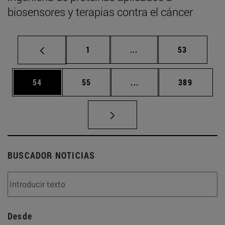
biosensores y terapias contra el cáncer
Página
Páginas intermedias Us
Página
1
...
53
Página
Página
Páginas intermedias U
Página
54
55
...
389
BUSCADOR NOTICIAS
Desde