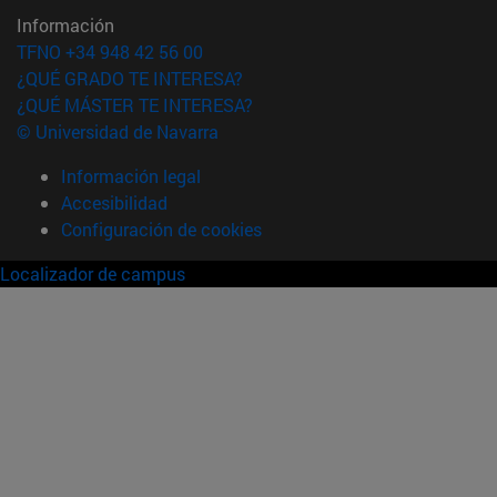
Información
TFNO +34 948 42 56 00
¿QUÉ GRADO TE INTERESA?
¿QUÉ MÁSTER TE INTERESA?
© Universidad de Navarra
Información legal
Accesibilidad
Configuración de cookies
Localizador de campus