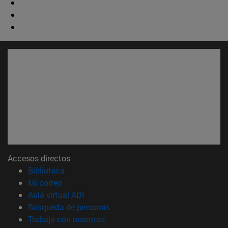
Accesos directos
(abre en nueva ventana)
Biblioteca
(abre en nueva ventana)
Mi correo
(abre en nueva ventana)
Aula virtual ADI
(abre en nueva ventana)
Búsqueda de personas
(abre en nueva ventana)
Trabaja con nosotros