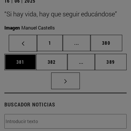
16 | 06 | 2025
“Si hay vida, hay que seguir educándose”
Imagen
Manuel Castells
Página
Páginas intermedias Us
Página
1
...
380
Página
Página
Páginas intermedias 
Página
381
382
...
389
BUSCADOR NOTICIAS