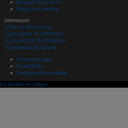
(abre en nueva ventana)
Búsqueda de personas
(abre en nueva ventana)
Trabaja con nosotros
Información
TFNO +34 948 42 56 00
¿QUÉ GRADO TE INTERESA?
¿QUÉ MÁSTER TE INTERESA?
© Universidad de Navarra
Información legal
Accesibilidad
Configuración de cookies
Localizador de campus