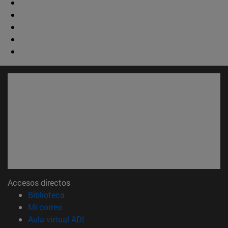
Accesos directos
(abre en nueva ventana)
Biblioteca
(abre en nueva ventana)
Mi correo
(abre en nueva ventana)
Aula virtual ADI