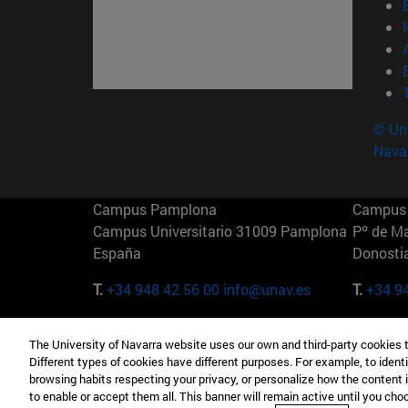
© Uni
Nava
Campus Pamplona
Campus 
Campus Universitario 31009 Pamplona
Pº de M
España
Donosti
T.
+34 948 42 56 00
info@unav.es
T.
+34 9
Campus Madrid (IESE)
Campus 
The University of Navarra website uses our own and third-party cookies 
Camino del Cerro Águila 3 28023
165 W 5
Different types of cookies have different purposes. For example, to identi
Madrid España
EE.UU
browsing habits respecting your privacy, or personalize how the content 
to enable or accept them all. This banner will remain active until you ch
T.
+34 912 11 30 00
T.
+1 64