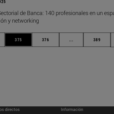
2025
ectorial de Banca: 140 profesionales en un esp
xión y networking
ias Use TAB para desplazarse.
a
Página
Página
Páginas intermedias 
Página
375
376
...
389
os directos
Información