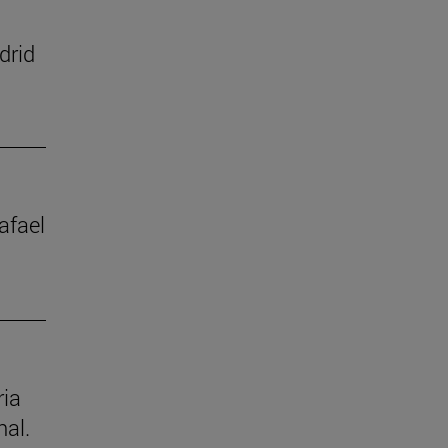
drid
afael
ria
nal.