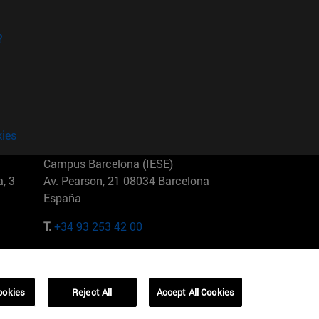
?
kies
Campus Barcelona (IESE)
, 3
Av. Pearson, 21 08034 Barcelona
España
T.
+34 93 253 42 00
Campus Sao Paulo (IESE)
5
Rua Martiniano de Carvalho, 573
01321001 Bela Vista Brasil
ookies
Reject All
Accept All Cookies
T.
+55 11 3177-8300