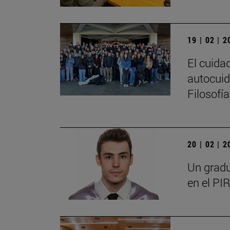
19 | 02 | 
El cuida
autocuid
Filosofí
20 | 02 | 
Un gradu
en el PIR