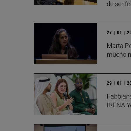
de ser fe
27 | 01 | 
Marta Po
mucho má
29 | 01 | 
Fabbiana
IRENA Y