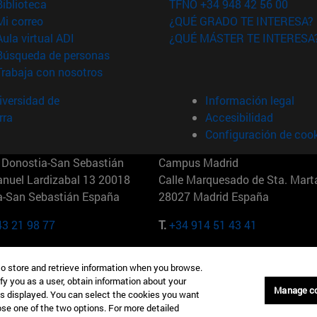
(abre en nueva ventana)
Biblioteca
TFNO +34 948 42 56 00
(abre en nueva ventana)
Mi correo
¿QUÉ GRADO TE INTERESA?
(abre en nueva ventana)
Aula virtual ADI
¿QUÉ MÁSTER TE INTERESA
(abre en nueva ventana)
Búsqueda de personas
(abre en nueva ventana)
Trabaja con nosotros
versidad de
Información legal
rra
Accesibilidad
Configuración de coo
Donostia-San Sebastián
Campus Madrid
anuel Lardizabal 13 20018
Calle Marquesado de Sta. Marta
a-San Sebastián España
28027 Madrid España
43 21 98 77
T.
+34 914 51 43 41
Nueva York (IESE)
Campus Munich (IESE)
to store and retrieve information when you browse.
7th St 10019-2201 Nueva York
Maria-Theresia-Straße 15 8167
fy you as a user, obtain information about your
Múnich Alemania
Manage c
is displayed. You can select the cookies you want
oose one of the two options. For more detailed
6 346 8850
T.
+49 89 24209790