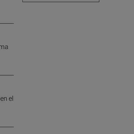
rma
en el