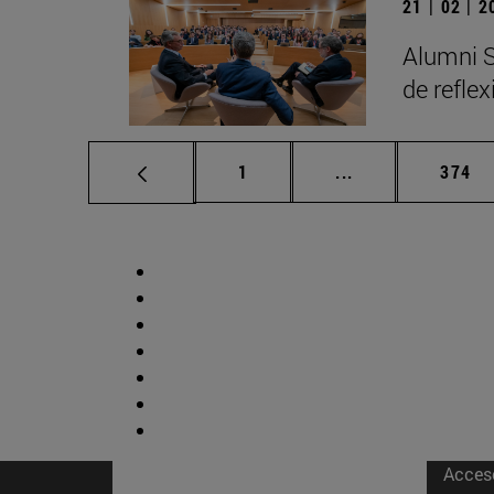
21 | 02 | 
Alumni S
de refle
Página
Páginas intermed
Págin
1
...
374
Acces