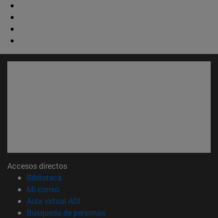
Accesos directos
(abre en nueva ventana)
Biblioteca
(abre en nueva ventana)
Mi correo
(abre en nueva ventana)
Aula virtual ADI
(abre en nueva ventana)
Búsqueda de personas