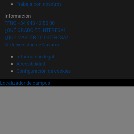
(abre en nueva ventana)
Trabaja con nosotros
Información
TFNO +34 948 42 56 00
¿QUÉ GRADO TE INTERESA?
¿QUÉ MÁSTER TE INTERESA?
© Universidad de Navarra
Información legal
Accesibilidad
Configuración de cookies
Localizador de campus