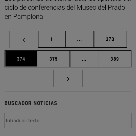
ciclo de conferencias del Museo del Prado
en Pamplona
Página
Páginas intermedias Us
Página
1
...
373
Página
Página
Páginas intermedias 
Página
374
375
...
389
BUSCADOR NOTICIAS