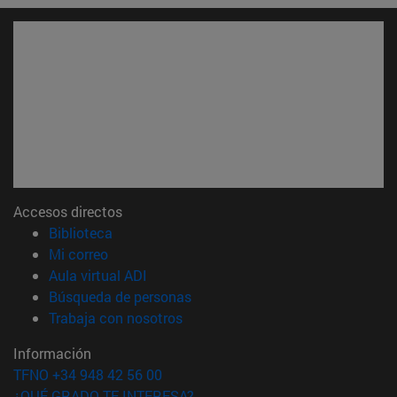
Accesos directos
(abre en nueva ventana)
Biblioteca
(abre en nueva ventana)
Mi correo
(abre en nueva ventana)
Aula virtual ADI
(abre en nueva ventana)
Búsqueda de personas
(abre en nueva ventana)
Trabaja con nosotros
Información
TFNO +34 948 42 56 00
¿QUÉ GRADO TE INTERESA?