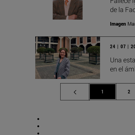
Fallece 
de la Fa
Imagen
Man
24 | 07 | 
Una esta
en el ámb
Página
Pá
1
2