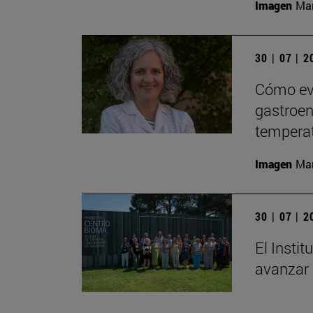
Imagen
Man
30 | 07 | 
Cómo evi
gastroent
tempera
Imagen
Man
30 | 07 | 
El Insti
avanzar 