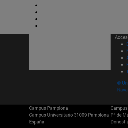
Acces
© Uni
Nava
Campus Pamplona
Campus 
Campus Universitario 31009 Pamplona
Pº de M
España
Donosti