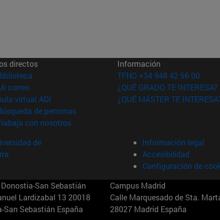
os directos
Información
(abre en nueva ventana)
Biblioteca
TFNO +34 948 42 56 00
(abre en nueva ventana)
Mi correo
¿QUÉ GRADO TE INTERESA?
(abre en nueva ventana)
Aula virtual ADI
¿QUÉ MÁSTER TE INTERESA
(abre en nueva ventana)
Búsqueda de personas
(abre en nueva ventana)
Trabaja con nosotros
versidad de
Información legal
rra
Accesibilidad
Configuración de coo
Donostia-San Sebastián
Campus Madrid
anuel Lardizabal 13 20018
Calle Marquesado de Sta. Marta
a-San Sebastián España
28027 Madrid España