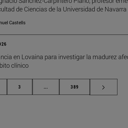
Ignacio Sánchez-Carpintero Plano, profesor emé
cultad de Ciencias de la Universidad de Navarra
uel Castells
2026
ncia en Lovaina para investigar la madurez afe
ito clínico
gina
Página
Páginas intermedias Use TAB para de
Página
3
...
389