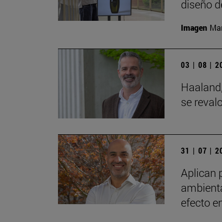
diseño d
Imagen
Man
03 | 08 | 
Haaland,
se reval
31 | 07 | 
Aplican 
ambienta
efecto e