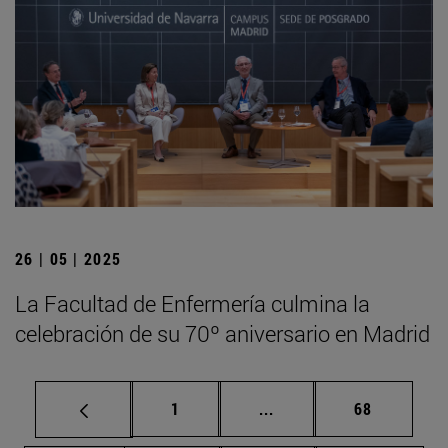
26 | 05 | 2025
La Facultad de Enfermería culmina la
celebración de su 70º aniversario en Madrid
Página
Páginas intermedias Us
Página
1
...
68