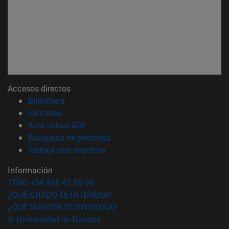
Accesos directos
(abre en nueva ventana)
Biblioteca
(abre en nueva ventana)
Mi correo
(abre en nueva ventana)
Aula virtual ADI
(abre en nueva ventana)
Búsqueda de personas
(abre en nueva ventana)
Trabaja con nosotros
Información
TFNO +34 948 42 56 00
¿QUÉ GRADO TE INTERESA?
¿QUÉ MÁSTER TE INTERESA?
© Universidad de Navarra