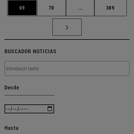
Página
Página
Páginas intermedias U
Página
69
70
...
389
BUSCADOR NOTICIAS
Desde
Hasta