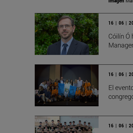
Imagen
Man
16 | 06 | 
Cóilín Ó
Managem
16 | 06 | 
El evento
congregó
16 | 06 | 