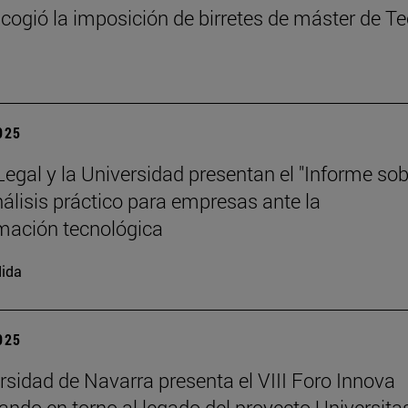
cogió la imposición de birretes de máster de T
2025
 Legal y la Universidad presentan el "Informe so
análisis práctico para empresas ante la
mación tecnológica
ida
2025
rsidad de Navarra presenta el VIII Foro Innova
nando en torno al legado del proyecto Universita