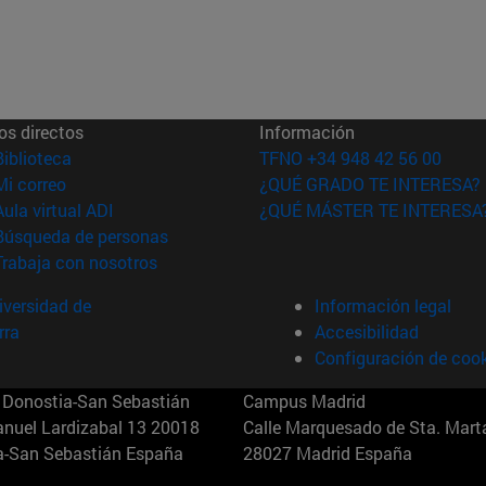
os directos
Información
(abre en nueva ventana)
Biblioteca
TFNO +34 948 42 56 00
(abre en nueva ventana)
Mi correo
¿QUÉ GRADO TE INTERESA?
(abre en nueva ventana)
Aula virtual ADI
¿QUÉ MÁSTER TE INTERESA
(abre en nueva ventana)
Búsqueda de personas
(abre en nueva ventana)
Trabaja con nosotros
versidad de
Información legal
rra
Accesibilidad
Configuración de coo
Donostia-San Sebastián
Campus Madrid
anuel Lardizabal 13 20018
Calle Marquesado de Sta. Marta
a-San Sebastián España
28027 Madrid España