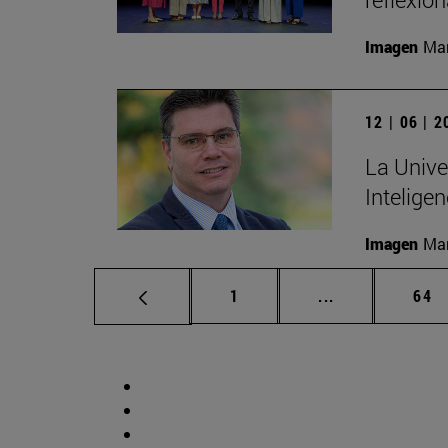
Imagen
Man
12 | 06 | 
La Unive
Inteligen
Imagen
Man
Página
Páginas interm
Pág
1
...
64