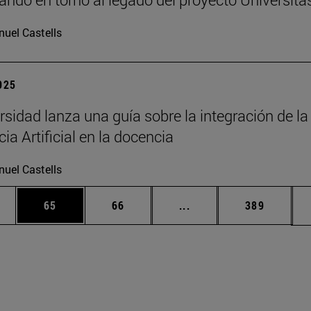
uel Castells
2025
rsidad lanza una guía sobre la integración de la
cia Artificial en la docencia
uel Castells
edias Use TAB para desplazarse.
ina
Página
Página
Páginas intermedias Us
Página
65
66
...
389