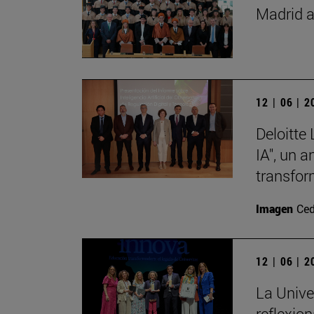
Madrid a
12 | 06 | 
Deloitte
IA", un 
transfor
Imagen
Ced
12 | 06 | 
La Unive
reflexio