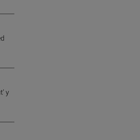
ed
t’ y