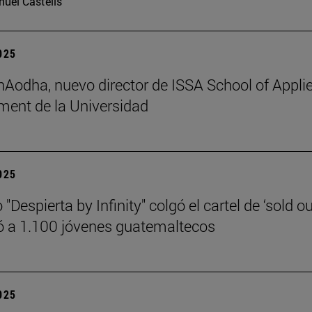
uel Castells
2025
 hAodha, nuevo director de ISSA School of Appli
ent de la Universidad
2025
 "Despierta by Infinity" colgó el cartel de ‘sold ou
 a 1.100 jóvenes guatemaltecos
2025