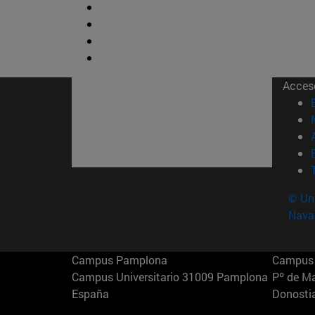
Acces
© Uni
Nava
Campus Pamplona
Campus 
Campus Universitario 31009 Pamplona
Pº de M
España
Donosti