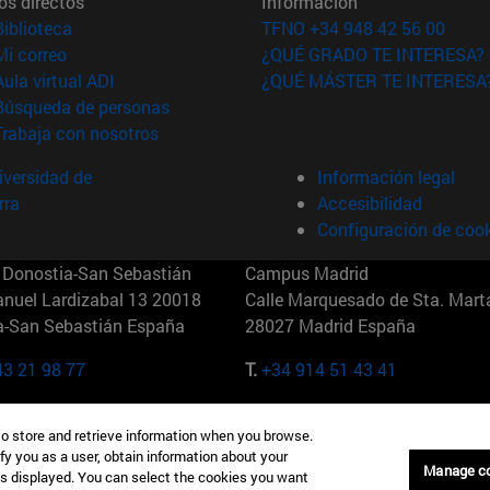
os directos
Información
(abre en nueva ventana)
Biblioteca
TFNO +34 948 42 56 00
(abre en nueva ventana)
Mi correo
¿QUÉ GRADO TE INTERESA?
(abre en nueva ventana)
Aula virtual ADI
¿QUÉ MÁSTER TE INTERESA
(abre en nueva ventana)
Búsqueda de personas
(abre en nueva ventana)
Trabaja con nosotros
versidad de
Información legal
rra
Accesibilidad
Configuración de coo
Donostia-San Sebastián
Campus Madrid
anuel Lardizabal 13 20018
Calle Marquesado de Sta. Marta
a-San Sebastián España
28027 Madrid España
43 21 98 77
T.
+34 914 51 43 41
Nueva York (IESE)
Campus Munich (IESE)
to store and retrieve information when you browse.
7th St 10019-2201 Nueva York
Maria-Theresia-Straße 15 8167
fy you as a user, obtain information about your
Múnich Alemania
Manage c
is displayed. You can select the cookies you want