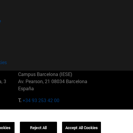
?
kies
Campus Barcelona (IESE)
, 3
Av. Pearson, 21 08034 Barcelona
España
T.
+34 93 253 42 00
Campus Sao Paulo (IESE)
5
Rua Martiniano de Carvalho, 573
01321001 Bela Vista Brasil
ookies
Reject All
Accept All Cookies