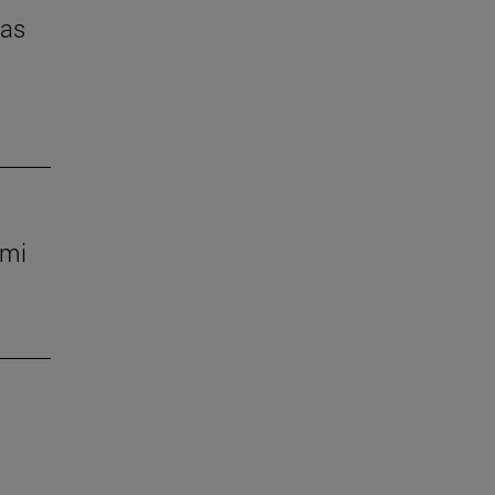
das
 mi