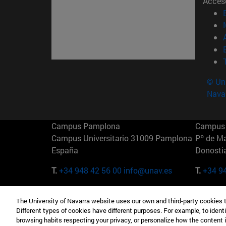
Acces
© Uni
Nava
Campus Pamplona
Campus 
Campus Universitario 31009 Pamplona
Pº de M
España
Donosti
T.
+34 948 42 56 00
info@unav.es
T.
+34 9
Campus Madrid (IESE)
Campus 
The University of Navarra website uses our own and third-party cookies 
Camino del Cerro Águila 3 28023
165 W 5
Different types of cookies have different purposes. For example, to identi
Madrid España
EE.UU
browsing habits respecting your privacy, or personalize how the content 