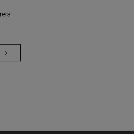
rera
e TAB para desplazarse.