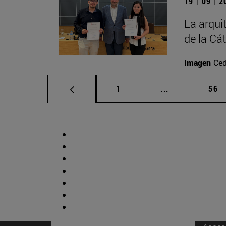
19 | 09 | 
La arqui
de la Cá
Imagen
Ced
Página
Páginas interm
Pág
1
...
56