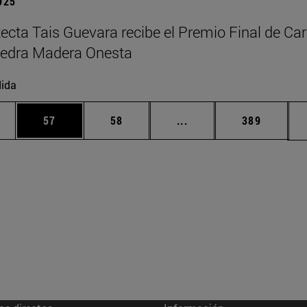
2025
tecta Tais Guevara recibe el Premio Final de Car
tedra Madera Onesta
ida
edias Use TAB para desplazarse.
ina
Página
Página
Páginas intermedias Us
Página
57
58
...
389