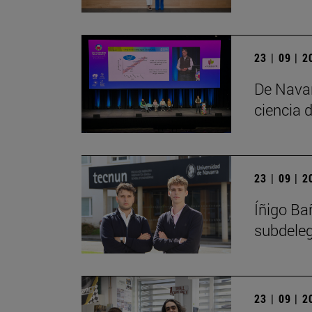
23 | 09 | 
De Navar
ciencia d
23 | 09 | 
Íñigo Ba
subdele
23 | 09 | 