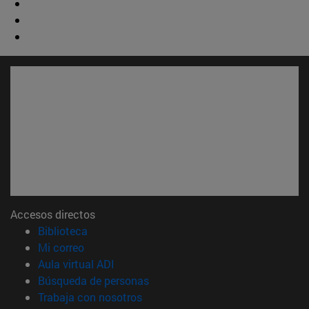
Accesos directos
(abre en nueva ventana)
Biblioteca
(abre en nueva ventana)
Mi correo
(abre en nueva ventana)
Aula virtual ADI
(abre en nueva ventana)
Búsqueda de personas
(abre en nueva ventana)
Trabaja con nosotros