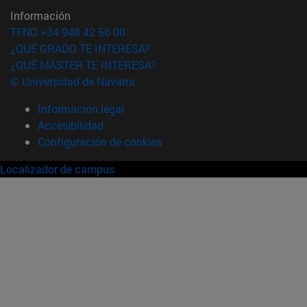
Información
TFNO +34 948 42 56 00
¿QUÉ GRADO TE INTERESA?
¿QUÉ MÁSTER TE INTERESA?
© Universidad de Navarra
Información legal
Accesibilidad
Configuración de cookies
Localizador de campus