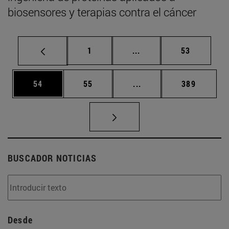
biosensores y terapias contra el cáncer
Página
Páginas intermedias Us
Página
1
...
53
Página
Página
Páginas intermedias U
Página
54
55
...
389
BUSCADOR NOTICIAS
Desde