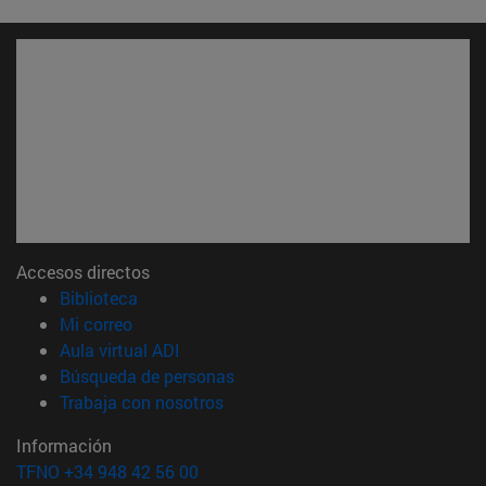
Accesos directos
(abre en nueva ventana)
Biblioteca
(abre en nueva ventana)
Mi correo
(abre en nueva ventana)
Aula virtual ADI
(abre en nueva ventana)
Búsqueda de personas
(abre en nueva ventana)
Trabaja con nosotros
Información
TFNO +34 948 42 56 00