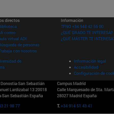
os directos
Información
(abre en nueva ventana)
Biblioteca
TFNO +34 948 42 56 00
(abre en nueva ventana)
Mi correo
¿QUÉ GRADO TE INTERESA?
(abre en nueva ventana)
Aula virtual ADI
¿QUÉ MÁSTER TE INTERESA
(abre en nueva ventana)
Búsqueda de personas
(abre en nueva ventana)
Trabaja con nosotros
versidad de
Información legal
rra
Accesibilidad
Configuración de coo
Donostia-San Sebastián
Campus Madrid
anuel Lardizabal 13 20018
Calle Marquesado de Sta. Marta
a-San Sebastián España
28027 Madrid España
43 21 98 77
T.
+34 914 51 43 41