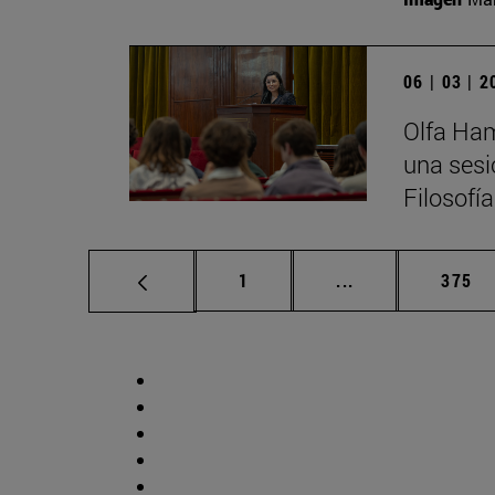
06 | 03 | 
Olfa Ham
una sesi
Filosofí
Página
Páginas intermed
Págin
1
...
375