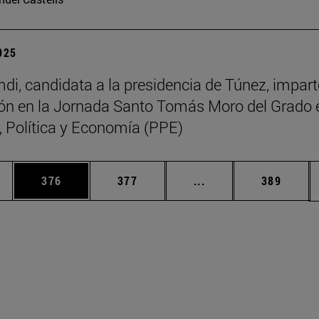
2025
di, candidata a la presidencia de Túnez, impart
ón en la Jornada Santo Tomás Moro del Grado 
a, Política y Economía (PPE)
ias Use TAB para desplazarse.
a
Página
Página
Páginas intermedias 
Página
376
377
...
389