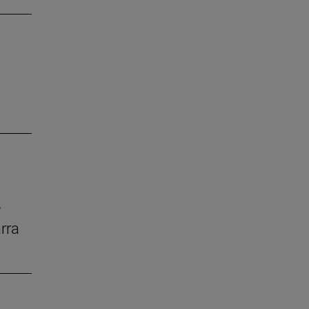
e
rra