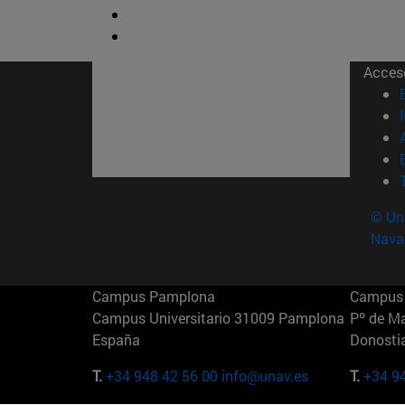
Acces
© Uni
Nava
Campus Pamplona
Campus 
Campus Universitario 31009 Pamplona
Pº de M
España
Donosti
T.
+34 948 42 56 00
info@unav.es
T.
+34 9