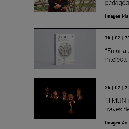
pedagógi
Imagen
Man
26 | 02 | 
“En una 
intelect
26 | 02 | 
El MUN i
través de
Imagen
Ann