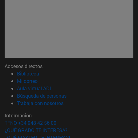
Accesos directos
(abre en nueva ventana)
Biblioteca
(abre en nueva ventana)
Mi correo
(abre en nueva ventana)
Aula virtual ADI
(abre en nueva ventana)
Búsqueda de personas
(abre en nueva ventana)
Trabaja con nosotros
Información
TFNO +34 948 42 56 00
¿QUÉ GRADO TE INTERESA?
¿QUÉ MÁSTER TE INTERESA?