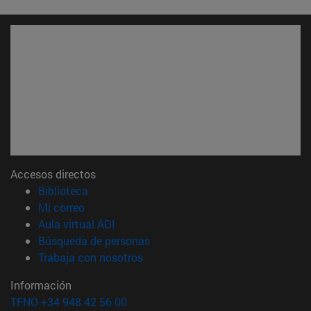
Accesos directos
(abre en nueva ventana)
Biblioteca
(abre en nueva ventana)
Mi correo
(abre en nueva ventana)
Aula virtual ADI
(abre en nueva ventana)
Búsqueda de personas
(abre en nueva ventana)
Trabaja con nosotros
Información
TFNO +34 948 42 56 00