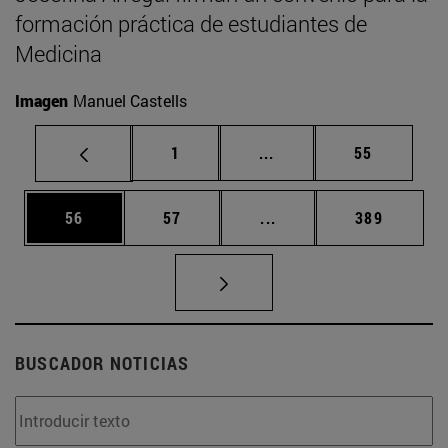
formación práctica de estudiantes de
Medicina
Imagen
Manuel Castells
Página
Páginas intermedias Us
Página
1
...
55
Página
Página
Páginas intermedias U
Página
56
57
...
389
BUSCADOR NOTICIAS