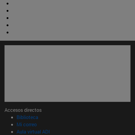
Accesos directos
(abre en nueva ventana)
Biblioteca
(abre en nueva ventana)
Mi correo
(abre en nueva ventana)
Aula virtual ADI