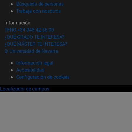
(abre en nueva ventana)
Búsqueda de personas
(abre en nueva ventana)
Trabaja con nosotros
Información
TFNO +34 948 42 56 00
¿QUÉ GRADO TE INTERESA?
¿QUÉ MÁSTER TE INTERESA?
© Universidad de Navarra
Información legal
Accesibilidad
Configuración de cookies
Localizador de campus