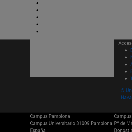
Acces
© Uni
Nava
Campus Pamplona
Campus 
Campus Universitario 31009 Pamplona
Pº de M
España
Donosti