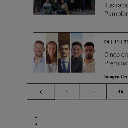
Ilustrac
Pamplo
04 | 11 | 
Cinco gr
Premios 
Imagen
Ced
Página
Páginas interm
Pág
1
...
46