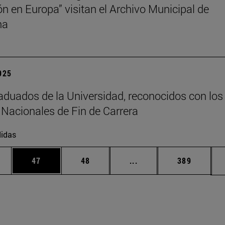
ión en Europa” visitan el Archivo Municipal de
na
2025
aduados de la Universidad, reconocidos con los
Nacionales de Fin de Carrera
idas
edias Use TAB para desplazarse.
ina
Página
Página
Páginas intermedias Us
Página
47
48
...
389