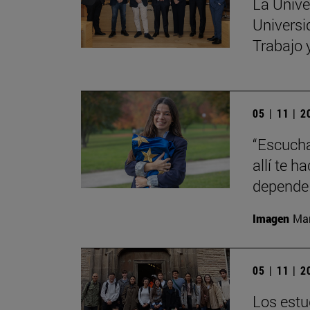
La Unive
Universi
Trabajo 
05 | 11 | 
“Escucha
allí te 
depende 
Imagen
Man
05 | 11 | 
Los estu