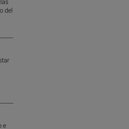
 las
o del
star
o e