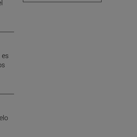
l
 es
os
elo