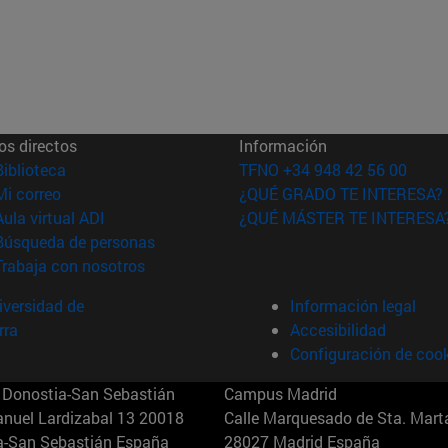
os directos
Información
(abre en nueva ventana)
Biblioteca
TFNO +34 948 42 56 00
(abre en nueva ventana)
Mi correo
¿QUÉ GRADO TE INTERESA?
(abre en nueva ventana)
Aula virtual ADI
¿QUÉ MÁSTER TE INTERESA
(abre en nueva ventana)
Búsqueda de personas
(abre en nueva ventana)
Trabaja con nosotros
versidad de
Información legal
rra
Accesibilidad
Configuración de coo
Donostia-San Sebastián
Campus Madrid
anuel Lardizabal 13 20018
Calle Marquesado de Sta. Marta
a-San Sebastián España
28027 Madrid España