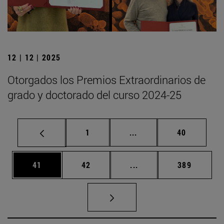
12 | 12 | 2025
Otorgados los Premios Extraordinarios de
grado y doctorado del curso 2024-25
Página
Páginas intermedias Us
Página
1
...
40
Página
Página
Páginas intermedias U
Página
41
42
...
389