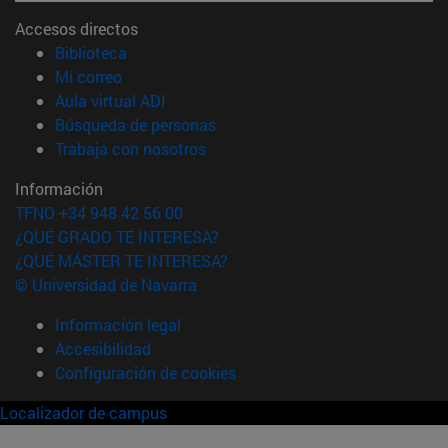
Accesos directos
(abre en nueva ventana)
Biblioteca
(abre en nueva ventana)
Mi correo
(abre en nueva ventana)
Aula virtual ADI
(abre en nueva ventana)
Búsqueda de personas
(abre en nueva ventana)
Trabaja con nosotros
Información
TFNO +34 948 42 56 00
¿QUÉ GRADO TE INTERESA?
¿QUÉ MÁSTER TE INTERESA?
© Universidad de Navarra
Información legal
Accesibilidad
Configuración de cookies
Localizador de campus