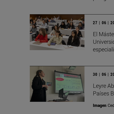
27 | 06 | 
El Máste
Universi
especial
30 | 06 | 
Leyre Ab
Países B
Imagen
Ced