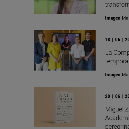
transfor
Imagen
Man
18 | 06 | 
La Compa
temporad
Imagen
Man
20 | 06 | 
Miguel Z
Academia
peregrin