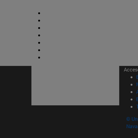
Acces
© Uni
Nava