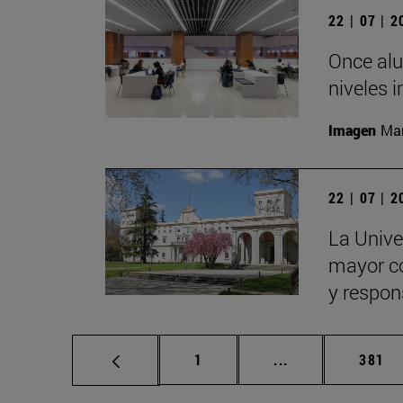
22 | 07 | 
Once alu
niveles i
Imagen
Man
22 | 07 | 
La Univer
mayor con
y respon
Página
Páginas intermed
Págin
1
...
381