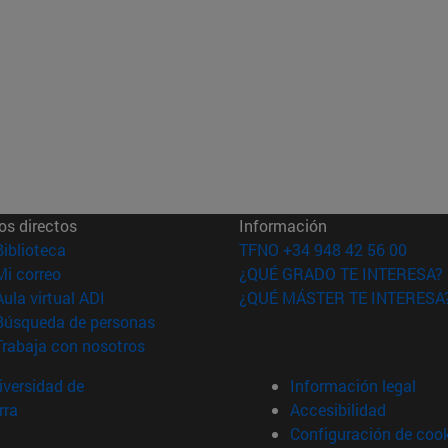
os directos
Información
(abre en nueva ventana)
Biblioteca
TFNO +34 948 42 56 00
(abre en nueva ventana)
Mi correo
¿QUÉ GRADO TE INTERESA?
(abre en nueva ventana)
Aula virtual ADI
¿QUÉ MÁSTER TE INTERESA
(abre en nueva ventana)
Búsqueda de personas
(abre en nueva ventana)
Trabaja con nosotros
versidad de
Información legal
rra
Accesibilidad
Configuración de coo