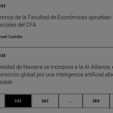
2025
mnos de la Facultad de Económicas aprueban 
niciales del CFA
uel Castells
2025
sidad de Navarra se incorpora a la AI Alliance, 
sorcio global por una inteligencia artificial abi
sable
ias Use TAB para desplazarse.
a
Página
Página
Páginas intermedias 
Página
382
383
...
389