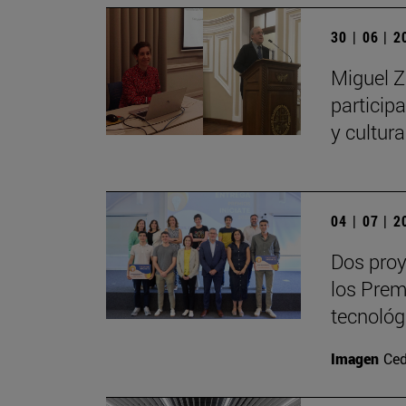
30 | 06 | 
Miguel Z
particip
y cultur
04 | 07 | 
Dos proy
los Prem
tecnológ
Imagen
Ced