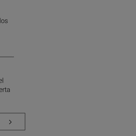
los
el
erta
Use TAB para desplazarse.