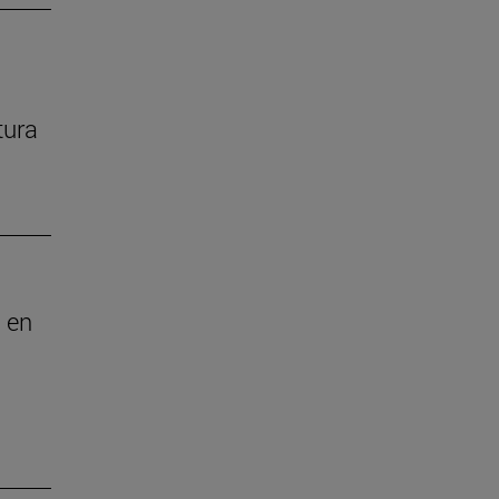
tura
 en